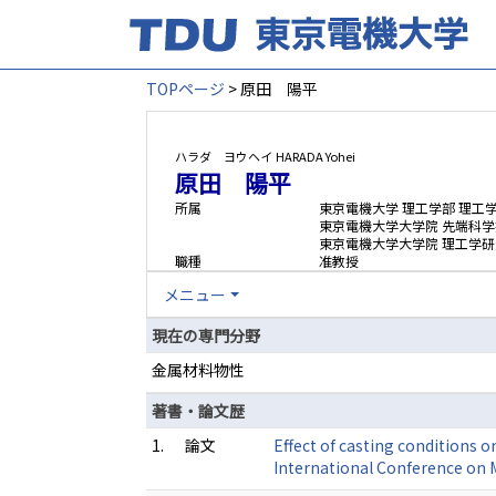
TOPページ
> 原田 陽平
ハラダ ヨウヘイ
HARADA Yohei
原田 陽平
所属
東京電機大学 理工学部 理工
東京電機大学大学院 先端科学
東京電機大学大学院 理工学研
職種
准教授
メニュー
現在の専門分野
金属材料物性
著書・論文歴
1.
論文
Effect of casting conditions o
International Conference on 