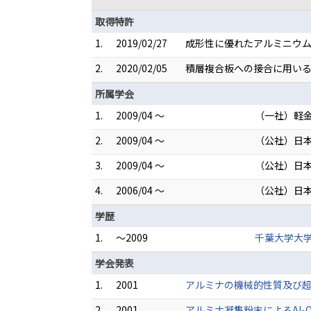
取得特許
1.
2019/02/27
成形性に優れたアルミニウム合金
2.
2020/02/05
積層複合板への接合に用いるス
所属学会
1.
2009/04 ～
（一社）軽
2.
2009/04 ～
（公社）日
3.
2009/04 ～
（公社）日
4.
2006/04 ～
（公社）日
学歴
1.
～2009
千葉大学大学
学会発表
1.
2001
アルミナの機械的性質及び超
2.
2001
アルミナ凝集粉末によるAl