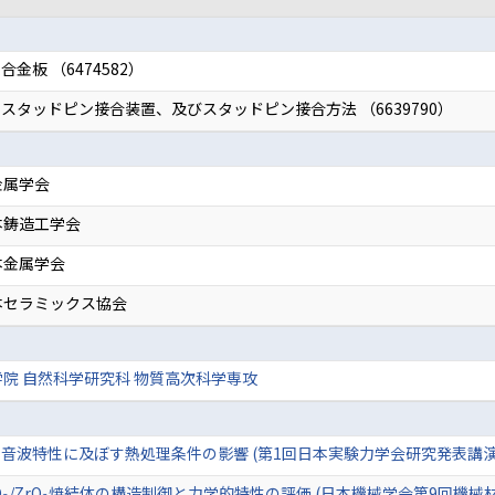
板 （6474582）
タッドピン接合装置、及びスタッドピン接合方法 （6639790）
金属学会
本鋳造工学会
本金属学会
本セラミックス協会
院 自然科学研究科 物質高次科学専攻
音波特性に及ぼす熱処理条件の影響 (第1回日本実験力学会研究発表講演
O
/ZrO
焼結体の構造制御と力学的特性の評価 (日本機械学会第9回機械