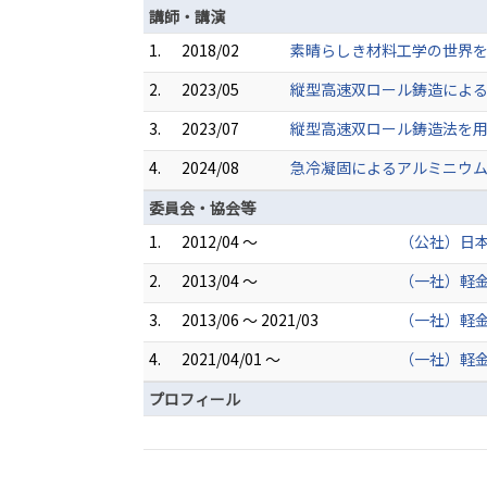
講師・講演
1.
2018/02
素晴らしき材料工学の世界
2.
2023/05
縦型高速双ロール鋳造によ
3.
2023/07
縦型高速双ロール鋳造法を
4.
2024/08
急冷凝固によるアルミニウム
委員会・協会等
1.
2012/04 ～
（公社）日本
2.
2013/04 ～
（一社）軽金
3.
2013/06 ～ 2021/03
（一社）軽金
4.
2021/04/01 ～
（一社）軽金
プロフィール