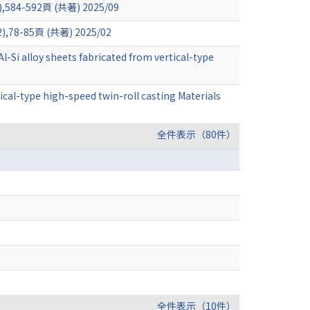
592頁 (共著) 2025/09
85頁 (共著) 2025/02
-Si alloy sheets fabricated from vertical-type
tical-type high-speed twin-roll casting Materials
全件表示（80件）
全件表示（10件）