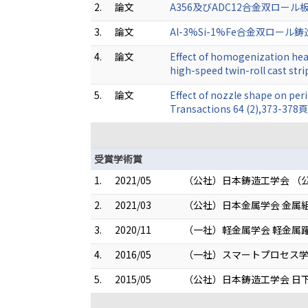
2.
論文
A356及びADC12合金双ロール板
3.
論文
Al-3%Si-1%Fe合金双ロール鋳
4.
論文
Effect of homogenization heat
high-speed twin-roll cast str
5.
論文
Effect of nozzle shape on peri
Transactions 64 (2),373-378
受賞学術賞
1.
2021/05
（公社）日本鋳造工学会 （
2.
2021/03
（公社）日本金属学会 金属
3.
2020/11
（一社）軽金属学会 軽金属
4.
2016/05
（一社）スマートプロセス学
5.
2015/05
（公社）日本鋳造工学会 日