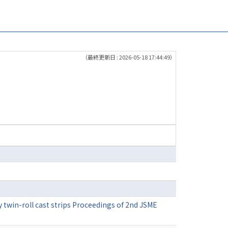
（最終更新日 : 2026-05-18 17:44:49）
y twin-roll cast strips Proceedings of 2nd JSME