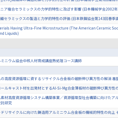
3
2
ニア複合セラミックスの力学的特性に及ぼす影響 (日本機械学会2002年
織セラミックスの製造と力学的特性の評価 (日本鉄鋼協会第143回春季講
terials Having Ultra-Fine Microstructure (The American Ceramic S
nd Liquids)
ルミニウム協会中核人材育成講座熱処理コース講師
ムの高度資源循環に資するリサイクル合金板の破断伸び異方性の解消 基
ールキャスト材を出発材とするAl-Si-Mg合金薄板材の破断伸び異方性
ム素材高度資源循環システム構築事業／資源循環型社会構築に向けたア
受託研究
ードリサイクルに向けた鋳造用アルミニウム合金板の機械的特性の向上 