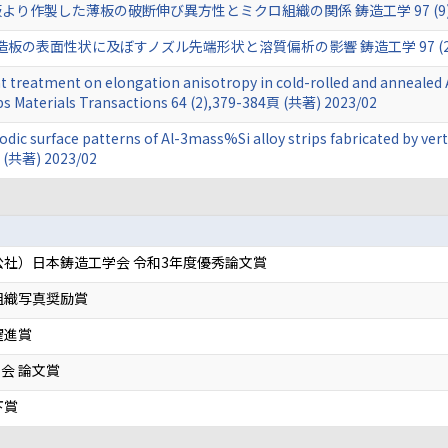
より作製した薄板の破断伸び異方性とミクロ組織の関係 鋳造工学 97 (9),584-
造板の表面性状に及ぼすノズル先端形状と溶質偏析の影響 鋳造工学 97 (2),78-
 treatment on elongation anisotropy in cold-rolled and annealed Al
ips Materials Transactions 64 (2),379-384頁 (共著) 2023/02
odic surface patterns of Al-3mass%Si alloy strips fabricated by ver
頁 (共著) 2023/02
公社）日本鋳造工学会 令和3年度優秀論文賞
組織写真奨励賞
躍進賞
会 論文賞
下賞