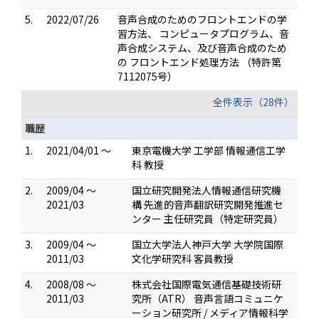
5.
2022/07/26
音声合成のためのフロントエンドの学
習方法、 コンピュータプログラム、音
声合成システム、及び音声合成のため
の フロントエンド処理方法 （特許第
7112075号）
全件表示（28件）
職歴
1.
2021/04/01 ～
東京電機大学 工学部 情報通信工学
科 教授
2.
2009/04 ～
国立研究開発法人情報通信研究機
2021/03
構 先進的音声翻訳研究開発推進セ
ンター 主任研究員（特定研究員）
3.
2009/04 ～
国立大学法人神戸大学 大学院国際
2011/03
文化学研究科 客員教授
4.
2008/08 ～
株式会社国際電気通信基礎技術研
2011/03
究所（ATR） 音声言語コミュニケ
ーション研究所 / メディア情報科学