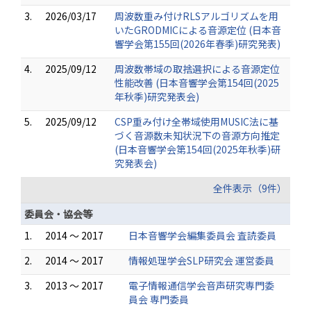
3.
2026/03/17
周波数重み付けRLSアルゴリズムを用
いたGRODMICによる音源定位 (日本音
響学会第155回(2026年春季)研究発表)
4.
2025/09/12
周波数帯域の取捨選択による音源定位
性能改善 (日本音響学会第154回(2025
年秋季)研究発表会)
5.
2025/09/12
CSP重み付け全帯域使用MUSIC法に基
づく音源数未知状況下の音源方向推定
(日本音響学会第154回(2025年秋季)研
究発表会)
全件表示（9件）
委員会・協会等
1.
2014 ～ 2017
日本音響学会編集委員会 査読委員
2.
2014 ～ 2017
情報処理学会SLP研究会 運営委員
3.
2013 ～ 2017
電子情報通信学会音声研究専門委
員会 専門委員