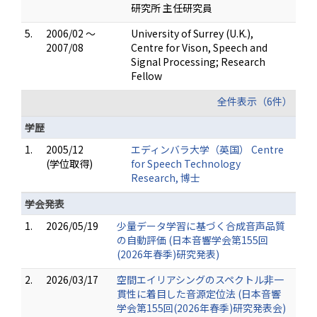
研究所 主任研究員
5.
2006/02 ～
University of Surrey (U.K.),
2007/08
Centre for Vison, Speech and
Signal Processing; Research
Fellow
全件表示（6件）
学歴
1.
2005/12
エディンバラ大学（英国） Centre
(学位取得)
for Speech Technology
Research, 博士
学会発表
1.
2026/05/19
少量データ学習に基づく合成音声品質
の自動評価 (日本音響学会第155回
(2026年春季)研究発表)
2.
2026/03/17
空間エイリアシングのスペクトル非一
貫性に着目した音源定位法 (日本音響
学会第155回(2026年春季)研究発表会)