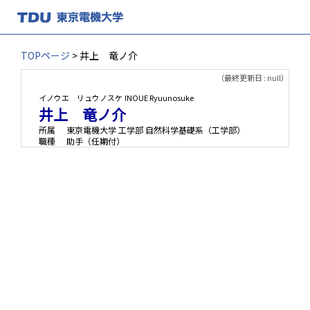
TOPページ
> 井上 竜ノ介
（最終更新日 : null）
イノウエ リュウノスケ
INOUE Ryuunosuke
井上 竜ノ介
所属
東京電機大学 工学部 自然科学基礎系（工学部）
職種
助手（任期付）