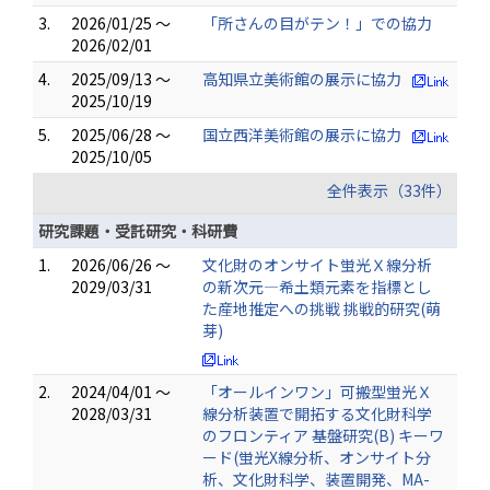
3.
2026/01/25 ～
「所さんの目がテン！」での協力
2026/02/01
4.
2025/09/13 ～
高知県立美術館の展示に協力
2025/10/19
5.
2025/06/28 ～
国立西洋美術館の展示に協力
2025/10/05
全件表示（33件）
研究課題・受託研究・科研費
1.
2026/06/26 ～
文化財のオンサイト蛍光Ｘ線分析
2029/03/31
の新次元―希土類元素を指標とし
た産地推定への挑戦 挑戦的研究(萌
芽)
2.
2024/04/01 ～
「オールインワン」可搬型蛍光Ｘ
2028/03/31
線分析装置で開拓する文化財科学
のフロンティア 基盤研究(B) キーワ
ード(蛍光X線分析、オンサイト分
析、文化財科学、装置開発、MA-