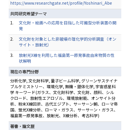
https://www.researchgate.net/profile/Yoshinari_Abe
共同研究希望テーマ
1.
文化財・絵画への応用を目指した可搬型分析装置の開
発
2.
文化財を対象とした非破壊の理化学的分析調査（オン
サイト・放射光）
3.
放射光X線を利用した福島第一原発事故由来物質の性
状解明
現在の専門分野
分析化学, 文化財科学, 量子ビーム科学, グリーンサステイナ
ブルケミストリー、環境化学, 無機・錯体化学, 宇宙惑星科
学 キーワード(ガラス、文化財科学、文化財、顔料、シル
クロード、放射性エアロゾル、環境放射能、オンサイト分
析、粉末X線回折、古代エジプト、サーサーン朝、ローマ帝
国、蛍光X線分析、ローマ・ガラス、サーサーン・ガラス、
福島第一原発事故、放射光、X線分析、考古科学)
著書・論文歴