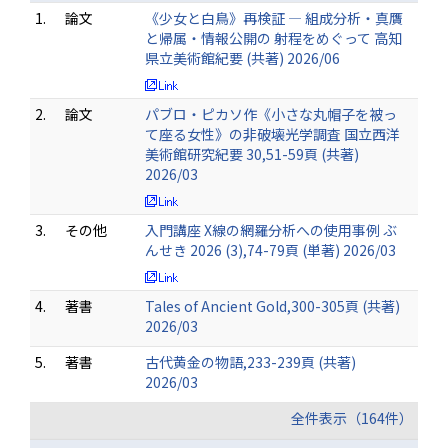
1.
論文
《少女と白鳥》再検証 — 組成分析・真贋
と帰属・情報公開の 射程をめぐって 高知
県立美術館紀要 (共著) 2026/06
2.
論文
パブロ・ピカソ作《小さな丸帽子を被っ
て座る女性》の非破壊光学調査 国立西洋
美術館研究紀要 30,51-59頁 (共著)
2026/03
3.
その他
入門講座 X線の網羅分析への使用事例 ぶ
んせき 2026 (3),74-79頁 (単著) 2026/03
4.
著書
Tales of Ancient Gold,300-305頁 (共著)
2026/03
5.
著書
古代黄金の物語,233-239頁 (共著)
2026/03
全件表示（164件）