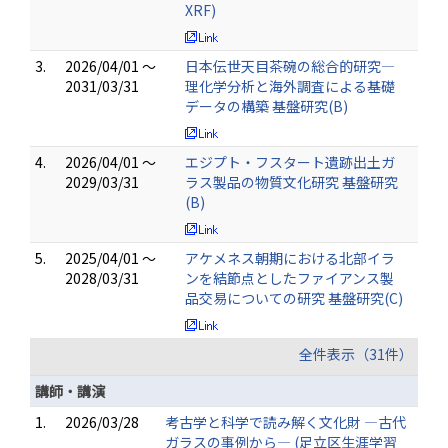
XRF)
3.
2026/04/01 ～
日本伝世天目茶碗の総合的研究―
2031/03/31
理化学分析と海外調査による基礎
データの構築 基盤研究(B)
4.
2026/04/01 ～
エジプト・フスタート遺跡出土ガ
2029/03/31
ラス製品の物質文化研究 基盤研究
(B)
5.
2025/04/01 ～
アケメネス朝期における北部イラ
2028/03/31
ンを結節点としたファイアンス製
品交易についての研究 基盤研究(C)
全件表示（31件）
講師・講演
1.
2026/03/28
考古学と科学で読み解く文化財 ―古代
ガラスの事例から― (足立区生涯学習