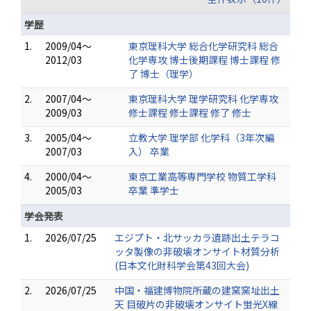
学歴
1.
2009/04～
東京理科大学 総合化学研究科 総合
2012/03
化学専攻 博士後期課程 博士課程 修
了 博士（理学）
2.
2007/04～
東京理科大学 理学研究科 化学専攻
2009/03
修士課程 修士課程 修了 修士
3.
2005/04～
立教大学 理学部 化学科（3年次編
2007/03
入） 卒業
4.
2000/04～
東京工業高等専門学校 物質工学科
2005/03
卒業 準学士
学会発表
1.
2026/07/25
エジプト・北サッカラ遺跡出土テラコ
ッタ製像の非破壊オンサイト材質分析
(日本文化財科学会第43回大会)
2.
2026/07/25
中国・福建博物院所蔵の建窯窯址出土
天 目破片の非破壊オンサイト蛍光X線