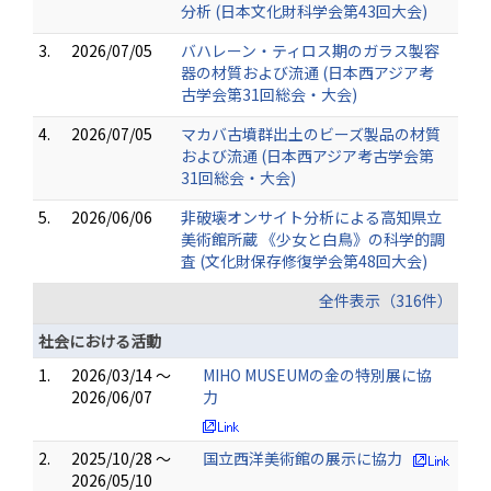
分析 (日本文化財科学会第43回大会)
3.
2026/07/05
バハレーン・ティロス期のガラス製容
器の材質および流通 (日本西アジア考
古学会第31回総会・大会)
4.
2026/07/05
マカバ古墳群出土のビーズ製品の材質
および流通 (日本西アジア考古学会第
31回総会・大会)
5.
2026/06/06
非破壊オンサイト分析による高知県立
美術館所蔵 《少女と白鳥》の科学的調
査 (文化財保存修復学会第48回大会)
全件表示（316件）
社会における活動
1.
2026/03/14 ～
MIHO MUSEUMの金の特別展に協
2026/06/07
力
2.
2025/10/28 ～
国立西洋美術館の展示に協力
2026/05/10