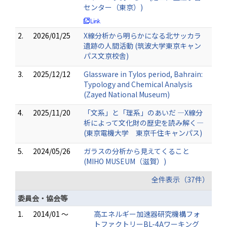
センター（東京）)
2.
2026/01/25
X線分析から明らかになる北サッカラ
遺跡の人間活動 (筑波大学東京キャン
パス文京校舎)
3.
2025/12/12
Glassware in Tylos period, Bahrain:
Typology and Chemical Analysis
(Zayed National Museum)
4.
2025/11/20
「文系」と「理系」のあいだ ―X線分
析によって文化財の歴史を読み解く―
(東京電機大学 東京千住キャンパス)
5.
2024/05/26
ガラスの分析から見えてくること
(MIHO MUSEUM（滋賀）)
全件表示（37件）
委員会・協会等
1.
2014/01 ～
高エネルギー加速器研究機構フォ
トファクトリーBL-4Aワーキング