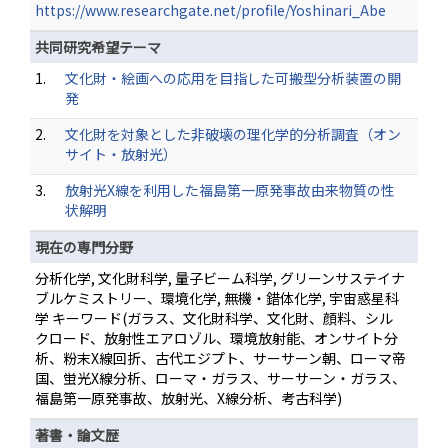
https://www.researchgate.net/profile/Yoshinari_Abe
共同研究希望テーマ
1.
文化財・絵画への応用を目指した可搬型分析装置の開
発
2.
文化財を対象とした非破壊の理化学的分析調査（オン
サイト・放射光）
3.
放射光X線を利用した福島第一原発事故由来物質の性
状解明
現在の専門分野
分析化学, 文化財科学, 量子ビーム科学, グリーンサステイナ
ブルケミストリー、環境化学, 無機・錯体化学, 宇宙惑星科
学 キーワード(ガラス、文化財科学、文化財、顔料、シル
クロード、放射性エアロゾル、環境放射能、オンサイト分
析、粉末X線回折、古代エジプト、サーサーン朝、ローマ帝
国、蛍光X線分析、ローマ・ガラス、サーサーン・ガラス、
福島第一原発事故、放射光、X線分析、考古科学)
著書・論文歴