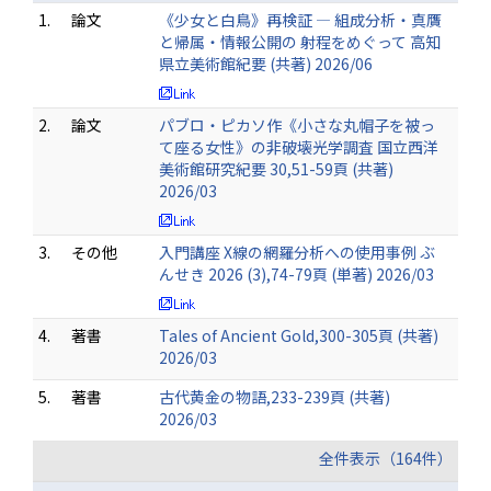
1.
論文
《少女と白鳥》再検証 — 組成分析・真贋
と帰属・情報公開の 射程をめぐって 高知
県立美術館紀要 (共著) 2026/06
2.
論文
パブロ・ピカソ作《小さな丸帽子を被っ
て座る女性》の非破壊光学調査 国立西洋
美術館研究紀要 30,51-59頁 (共著)
2026/03
3.
その他
入門講座 X線の網羅分析への使用事例 ぶ
んせき 2026 (3),74-79頁 (単著) 2026/03
4.
著書
Tales of Ancient Gold,300-305頁 (共著)
2026/03
5.
著書
古代黄金の物語,233-239頁 (共著)
2026/03
全件表示（164件）