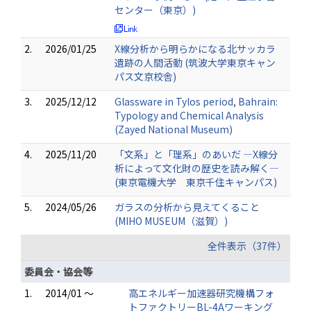
センター（東京）)
2.
2026/01/25
X線分析から明らかになる北サッカラ
遺跡の人間活動 (筑波大学東京キャン
パス文京校舎)
3.
2025/12/12
Glassware in Tylos period, Bahrain:
Typology and Chemical Analysis
(Zayed National Museum)
4.
2025/11/20
「文系」と「理系」のあいだ ―X線分
析によって文化財の歴史を読み解く―
(東京電機大学 東京千住キャンパス)
5.
2024/05/26
ガラスの分析から見えてくること
(MIHO MUSEUM（滋賀）)
全件表示（37件）
委員会・協会等
1.
2014/01 ～
高エネルギー加速器研究機構フォ
トファクトリーBL-4Aワーキング