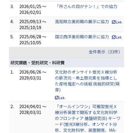
3.
2026/01/25 ～
「所さんの目がテン！」での協力
2026/02/01
4.
2025/09/13 ～
高知県立美術館の展示に協力
2025/10/19
5.
2025/06/28 ～
国立西洋美術館の展示に協力
2025/10/05
全件表示（33件）
研究課題・受託研究・科研費
1.
2026/06/26 ～
文化財のオンサイト蛍光Ｘ線分析
2029/03/31
の新次元―希土類元素を指標とし
た産地推定への挑戦 挑戦的研究(萌
芽)
2.
2024/04/01 ～
「オールインワン」可搬型蛍光Ｘ
2028/03/31
線分析装置で開拓する文化財科学
のフロンティア 基盤研究(B) キーワ
ード(蛍光X線分析、オンサイト分
析、文化財科学、装置開発、MA-