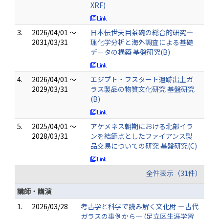
XRF)
3.
2026/04/01 ～
日本伝世天目茶碗の総合的研究―
2031/03/31
理化学分析と海外調査による基礎
データの構築 基盤研究(B)
4.
2026/04/01 ～
エジプト・フスタート遺跡出土ガ
2029/03/31
ラス製品の物質文化研究 基盤研究
(B)
5.
2025/04/01 ～
アケメネス朝期における北部イラ
2028/03/31
ンを結節点としたファイアンス製
品交易についての研究 基盤研究(C)
全件表示（31件）
講師・講演
1.
2026/03/28
考古学と科学で読み解く文化財 ―古代
ガラスの事例から― (足立区生涯学習