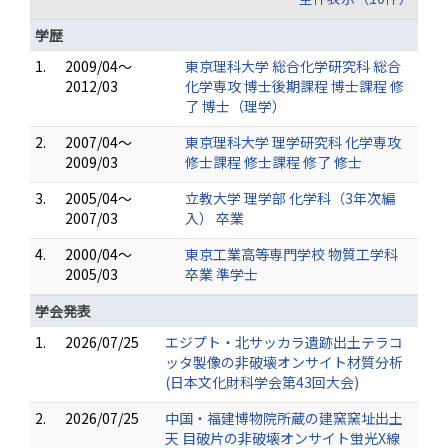
学歴
1.
2009/04～
東京理科大学 総合化学研究科 総合
2012/03
化学専攻 博士後期課程 博士課程 修
了 博士（理学）
2.
2007/04～
東京理科大学 理学研究科 化学専攻
2009/03
修士課程 修士課程 修了 修士
3.
2005/04～
立教大学 理学部 化学科（3年次編
2007/03
入） 卒業
4.
2000/04～
東京工業高等専門学校 物質工学科
2005/03
卒業 準学士
学会発表
1.
2026/07/25
エジプト・北サッカラ遺跡出土テラコ
ッタ製像の非破壊オンサイト材質分析
(日本文化財科学会第43回大会)
2.
2026/07/25
中国・福建博物院所蔵の建窯窯址出土
天 目破片の非破壊オンサイト蛍光X線