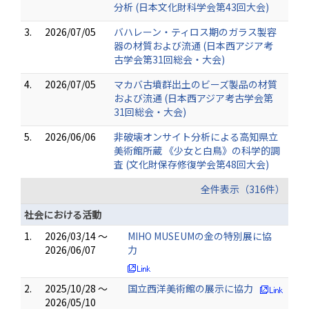
分析 (日本文化財科学会第43回大会)
3.
2026/07/05
バハレーン・ティロス期のガラス製容
器の材質および流通 (日本西アジア考
古学会第31回総会・大会)
4.
2026/07/05
マカバ古墳群出土のビーズ製品の材質
および流通 (日本西アジア考古学会第
31回総会・大会)
5.
2026/06/06
非破壊オンサイト分析による高知県立
美術館所蔵 《少女と白鳥》の科学的調
査 (文化財保存修復学会第48回大会)
全件表示（316件）
社会における活動
1.
2026/03/14 ～
MIHO MUSEUMの金の特別展に協
2026/06/07
力
2.
2025/10/28 ～
国立西洋美術館の展示に協力
2026/05/10