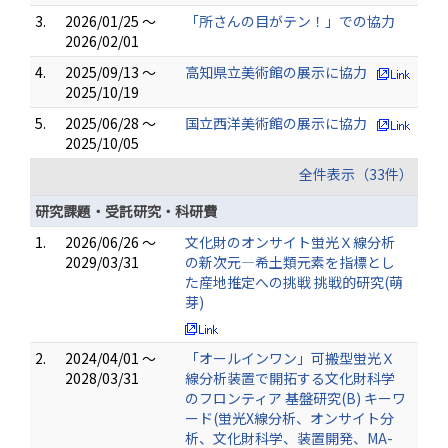
3.
2026/01/25 ～
「所さんの目がテン！」での協力
2026/02/01
4.
2025/09/13 ～
高知県立美術館の展示に協力
2025/10/19
5.
2025/06/28 ～
国立西洋美術館の展示に協力
2025/10/05
全件表示（33件）
研究課題・受託研究・科研費
1.
2026/06/26 ～
文化財のオンサイト蛍光Ｘ線分析
2029/03/31
の新次元―希土類元素を指標とし
た産地推定への挑戦 挑戦的研究(萌
芽)
2.
2024/04/01 ～
「オールインワン」可搬型蛍光Ｘ
2028/03/31
線分析装置で開拓する文化財科学
のフロンティア 基盤研究(B) キーワ
ード(蛍光X線分析、オンサイト分
析、文化財科学、装置開発、MA-