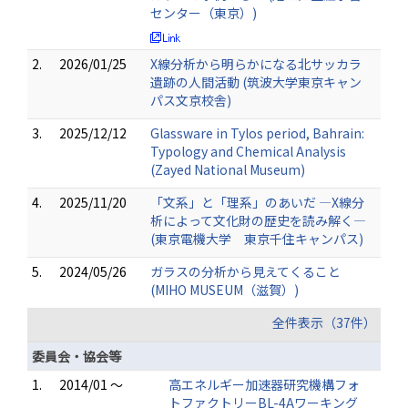
センター（東京）)
2.
2026/01/25
X線分析から明らかになる北サッカラ
遺跡の人間活動 (筑波大学東京キャン
パス文京校舎)
3.
2025/12/12
Glassware in Tylos period, Bahrain:
Typology and Chemical Analysis
(Zayed National Museum)
4.
2025/11/20
「文系」と「理系」のあいだ ―X線分
析によって文化財の歴史を読み解く―
(東京電機大学 東京千住キャンパス)
5.
2024/05/26
ガラスの分析から見えてくること
(MIHO MUSEUM（滋賀）)
全件表示（37件）
委員会・協会等
1.
2014/01 ～
高エネルギー加速器研究機構フォ
トファクトリーBL-4Aワーキング