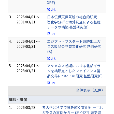
XRF)
3.
2026/04/01 ～
日本伝世天目茶碗の総合的研究―
2031/03/31
理化学分析と海外調査による基礎
データの構築 基盤研究(B)
4.
2026/04/01 ～
エジプト・フスタート遺跡出土ガ
2029/03/31
ラス製品の物質文化研究 基盤研究
(B)
5.
2025/04/01 ～
アケメネス朝期における北部イラ
2028/03/31
ンを結節点としたファイアンス製
品交易についての研究 基盤研究(C)
全件表示（31件）
講師・講演
1.
2026/03/28
考古学と科学で読み解く文化財 ―古代
ガラスの事例から― (足立区生涯学習