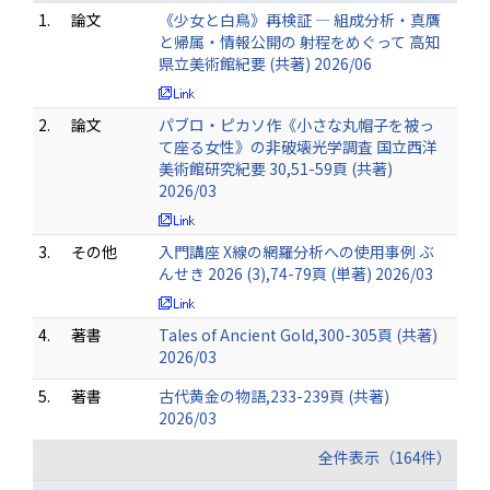
1.
論文
《少女と白鳥》再検証 — 組成分析・真贋
と帰属・情報公開の 射程をめぐって 高知
県立美術館紀要 (共著) 2026/06
2.
論文
パブロ・ピカソ作《小さな丸帽子を被っ
て座る女性》の非破壊光学調査 国立西洋
美術館研究紀要 30,51-59頁 (共著)
2026/03
3.
その他
入門講座 X線の網羅分析への使用事例 ぶ
んせき 2026 (3),74-79頁 (単著) 2026/03
4.
著書
Tales of Ancient Gold,300-305頁 (共著)
2026/03
5.
著書
古代黄金の物語,233-239頁 (共著)
2026/03
全件表示（164件）