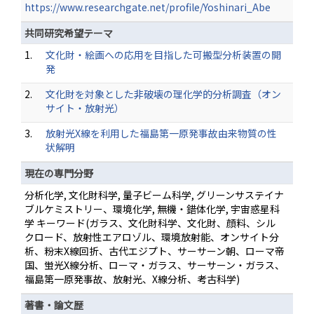
https://www.researchgate.net/profile/Yoshinari_Abe
共同研究希望テーマ
1.
文化財・絵画への応用を目指した可搬型分析装置の開
発
2.
文化財を対象とした非破壊の理化学的分析調査（オン
サイト・放射光）
3.
放射光X線を利用した福島第一原発事故由来物質の性
状解明
現在の専門分野
分析化学, 文化財科学, 量子ビーム科学, グリーンサステイナ
ブルケミストリー、環境化学, 無機・錯体化学, 宇宙惑星科
学 キーワード(ガラス、文化財科学、文化財、顔料、シル
クロード、放射性エアロゾル、環境放射能、オンサイト分
析、粉末X線回折、古代エジプト、サーサーン朝、ローマ帝
国、蛍光X線分析、ローマ・ガラス、サーサーン・ガラス、
福島第一原発事故、放射光、X線分析、考古科学)
著書・論文歴