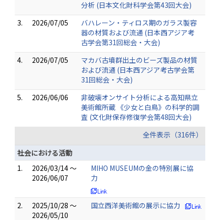
分析 (日本文化財科学会第43回大会)
3.
2026/07/05
バハレーン・ティロス期のガラス製容
器の材質および流通 (日本西アジア考
古学会第31回総会・大会)
4.
2026/07/05
マカバ古墳群出土のビーズ製品の材質
および流通 (日本西アジア考古学会第
31回総会・大会)
5.
2026/06/06
非破壊オンサイト分析による高知県立
美術館所蔵 《少女と白鳥》の科学的調
査 (文化財保存修復学会第48回大会)
全件表示（316件）
社会における活動
1.
2026/03/14 ～
MIHO MUSEUMの金の特別展に協
2026/06/07
力
2.
2025/10/28 ～
国立西洋美術館の展示に協力
2026/05/10