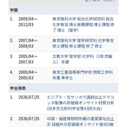
学歴
1.
2009/04～
東京理科大学 総合化学研究科 総合
2012/03
化学専攻 博士後期課程 博士課程 修
了 博士（理学）
2.
2007/04～
東京理科大学 理学研究科 化学専攻
2009/03
修士課程 修士課程 修了 修士
3.
2005/04～
立教大学 理学部 化学科（3年次編
2007/03
入） 卒業
4.
2000/04～
東京工業高等専門学校 物質工学科
2005/03
卒業 準学士
学会発表
1.
2026/07/25
エジプト・北サッカラ遺跡出土テラコ
ッタ製像の非破壊オンサイト材質分析
(日本文化財科学会第43回大会)
2.
2026/07/25
中国・福建博物院所蔵の建窯窯址出土
天 目破片の非破壊オンサイト蛍光X線