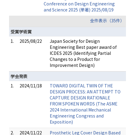
Conference on Design Engineering
and Science 2025 (単著) 2025/08/19
全件表示（35件）
受賞学術賞
1.
2025/08/22
Japan Society for Design
Engineering Best paper award of
ICDES 2025 (Identifying Partial
Changes to a Product for
Improvement Design)
学会発表
1.
2024/11/18
TOWARD DIGITAL TWIN OF THE
DESIGN PROCESS: AN ATTEMPT TO
CAPTURE DESIGN RATIONALE
FROM SPOKEN WORDS (The ASME
2024 International Mechanical
Engineering Congress and
Exposition)
2.
2024/11/22
Prosthetic Leg Cover Design Based