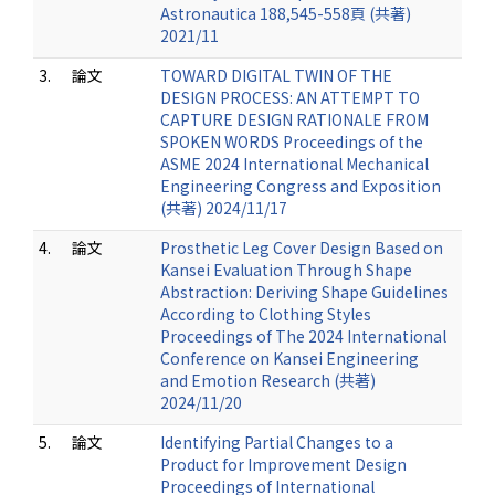
Astronautica 188,545-558頁 (共著)
2021/11
3.
論文
TOWARD DIGITAL TWIN OF THE
DESIGN PROCESS: AN ATTEMPT TO
CAPTURE DESIGN RATIONALE FROM
SPOKEN WORDS Proceedings of the
ASME 2024 International Mechanical
Engineering Congress and Exposition
(共著) 2024/11/17
4.
論文
Prosthetic Leg Cover Design Based on
Kansei Evaluation Through Shape
Abstraction: Deriving Shape Guidelines
According to Clothing Styles
Proceedings of The 2024 International
Conference on Kansei Engineering
and Emotion Research (共著)
2024/11/20
5.
論文
Identifying Partial Changes to a
Product for Improvement Design
Proceedings of International