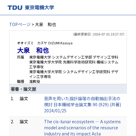
TOPページ
> 大泉 和也
（最終更新日 : 2026-07-01 19:27:57）
オオイズミ カズヤ
OIZUMI Kazuya
大泉 和也
所属
東京電機大学 システムデザイン工学部 デザイン工学科
東京電機大学大学院 先端科学技術研究科 機械システム
工学専攻
東京電機大学大学院 システムデザイン工学研究科 デザ
イン工学専攻
職種
准教授
著書・論文歴
1.
論文
音声を用いた設計論理の自動抽出手法の
検討 日本機械学会論文集 90 (929) (共著)
2024/01/25
2.
論文
The cis-lunar ecosystem — A systems
model and scenarios of the resource
industry and its impact Acta