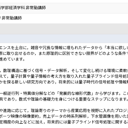
学部経済学科 非常勤講師
 非常勤講師
エンスを土台に，雑音や冗長な情報に埋もれたデータから「本当に欲し
際に取り出せるのか，また原理的に区別できない限界がどのような条件
進めています。
，数理構造に基づく信号・データ解析，そして変化し続ける環境に柔軟
えて，量子計算や量子情報の考え方を取り入れた量子ブラインド信号処
かを探る新しい研究方向であり，将来的には量子時代の信号処理や情報
一般逆行列・特異値分解などの「発展的な線形代数」から学びます。こ
具であり，数式や理論の基礎力を身につける重要なステップになります
や進路に応じて，理論寄りのテーマから産業応用を視野に入れたプロジ
ポーツ映像の映像要約，売上データの時系列解析，下水管画像を用いた
定精度の向上などに加え，将来的には量子ブラインド信号処理に関する