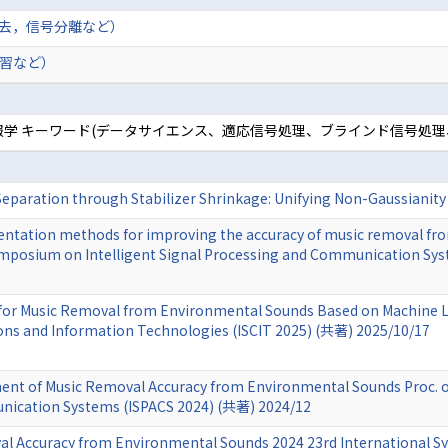
去，信号分離など）
習など）
理情報学 キーワード(データサイエンス、適応信号処理、ブラインド信号処
ce Separation through Stabilizer Shrinkage: Unifying Non-Gaussiani
entation methods for improving the accuracy of music removal f
Symposium on Intelligent Signal Processing and Communication Sy
or Music Removal from Environmental Sounds Based on Machine Lea
 and Information Technologies (ISCIT 2025) (共著) 2025/10/17
nt of Music Removal Accuracy from Environmental Sounds Proc. of
nication Systems (ISPACS 2024) (共著) 2024/12
l Accuracy from Environmental Sounds 2024 23rd International