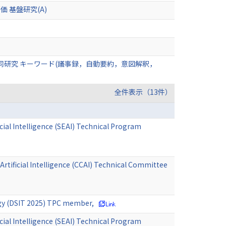
 基盤研究(A)
同研究 キーワード(議事録，自動要約，意図解釈，
全件表示（13件）
cial Intelligence (SEAI) Technical Program
tificial Intelligence (CCAI) Technical Committee
ogy (DSIT 2025) TPC member,
cial Intelligence (SEAI) Technical Program