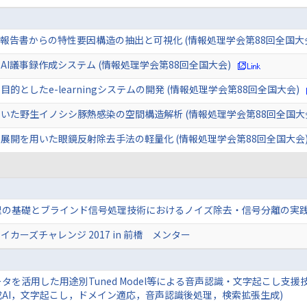
報告書からの特性要因構造の抽出と可視化 (情報処理学会第88回全国大
I議事録作成システム (情報処理学会第88回全国大会)
としたe-learningシステムの開発 (情報処理学会第88回全国大会)
いた野生イノシシ豚熱感染の空間構造解析 (情報処理学会第88回全国大
展開を用いた眼鏡反射除去手法の軽量化 (情報処理学会第88回全国大会
理の基礎とブラインド信号処理技術におけるノイズ除去・信号分離の実
 メイカーズチャレンジ 2017 in 前橋 メンター
タを活用した用途別Tuned Model等による音声認識・文字起こし支援
AI，文字起こし，ドメイン適応，音声認識後処理，検索拡張生成)