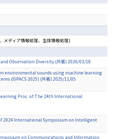
理、メディア情報処理、生体情報処理)
ty and Observation Diversity (共著) 2026/03/18
rom environmental sounds using machine learning
stems (ISPACS 2025) (共著) 2025/11/05
rning Proc. of The 24th International
 2024 International Symposium on Intelligent
 Symposium on Communications and Information