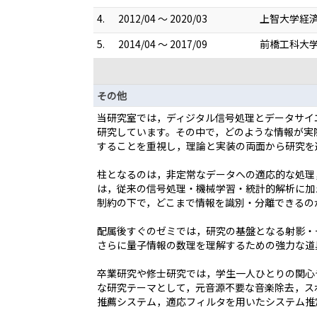
4.
2012/04 ～ 2020/03
上智大学経済
5.
2014/04 ～ 2017/09
前橋工科大学
その他
当研究室では，ディジタル信号処理とデータサイ
研究しています。その中で，どのような情報が実
することを重視し，理論と実装の両面から研究を
柱となるのは，非定常なデータへの適応的な処理
は，従来の信号処理・機械学習・統計的解析に加
制約の下で，どこまで情報を識別・分離できるの
配属後すぐのゼミでは，研究の基盤となる射影・
さらに量子情報の数理を理解するための強力な道
卒業研究や修士研究では，学生一人ひとりの関心
な研究テーマとして，元音源不要な音楽除去，ス
推薦システム，適応フィルタを用いたシステム推