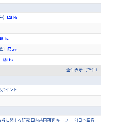
会)
会)
)
全件表示（75件）
践ポイント
技術に関する研究 国内共同研究 キーワード(日本語音