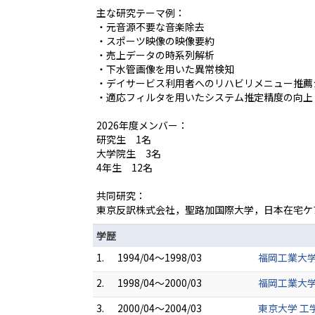
主な研究テーマ例：
・元音源不要な音楽除去
・スポーツ映像の映像要約
・売上データの時系列解析
・下水管画像を用いた異常検知
・デイサービス利用者へのリハビリメニュー推薦
・適応フィルタを用いたシステム推定精度の向上
2026年度メンバー：
研究生 1名
大学院生 3名
4年生 12名
共同研究：
東京反訳株式会社，聖路加国際大学，日本在宅ケ
学歴
1.
1994/04～1998/03
福岡工業大学
2.
1998/04～2000/03
福岡工業大学
3.
2000/04～2004/03
東京大学 工