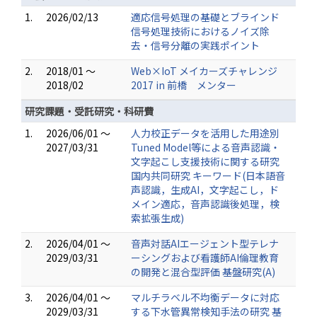
1.
2026/02/13
適応信号処理の基礎とブラインド
信号処理技術におけるノイズ除
去・信号分離の実践ポイント
2.
2018/01 ～
Web×IoT メイカーズチャレンジ
2018/02
2017 in 前橋 メンター
研究課題・受託研究・科研費
1.
2026/06/01 ～
人力校正データを活用した用途別
2027/03/31
Tuned Model等による音声認識・
文字起こし支援技術に関する研究
国内共同研究 キーワード(日本語音
声認識，生成AI，文字起こし，ド
メイン適応，音声認識後処理，検
索拡張生成)
2.
2026/04/01 ～
音声対話AIエージェント型テレナ
2029/03/31
ーシングおよび看護師AI倫理教育
の開発と混合型評価 基盤研究(A)
3.
2026/04/01 ～
マルチラベル不均衡データに対応
2029/03/31
する下水管異常検知手法の研究 基