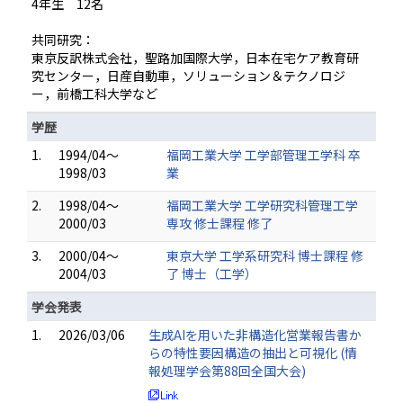
4年生 12名
共同研究：
東京反訳株式会社，聖路加国際大学，日本在宅ケア教育研
究センター，日産自動車，ソリューション＆テクノロジ
ー，前橋工科大学など
学歴
1.
1994/04～
福岡工業大学 工学部管理工学科 卒
1998/03
業
2.
1998/04～
福岡工業大学 工学研究科管理工学
2000/03
専攻 修士課程 修了
3.
2000/04～
東京大学 工学系研究科 博士課程 修
2004/03
了 博士（工学）
学会発表
1.
2026/03/06
生成AIを用いた非構造化営業報告書か
らの特性要因構造の抽出と可視化 (情
報処理学会第88回全国大会)