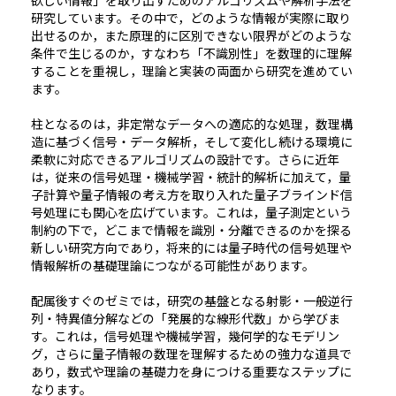
研究しています。その中で，どのような情報が実際に取り
出せるのか，また原理的に区別できない限界がどのような
条件で生じるのか，すなわち「不識別性」を数理的に理解
することを重視し，理論と実装の両面から研究を進めてい
ます。
柱となるのは，非定常なデータへの適応的な処理，数理構
造に基づく信号・データ解析，そして変化し続ける環境に
柔軟に対応できるアルゴリズムの設計です。さらに近年
は，従来の信号処理・機械学習・統計的解析に加えて，量
子計算や量子情報の考え方を取り入れた量子ブラインド信
号処理にも関心を広げています。これは，量子測定という
制約の下で，どこまで情報を識別・分離できるのかを探る
新しい研究方向であり，将来的には量子時代の信号処理や
情報解析の基礎理論につながる可能性があります。
配属後すぐのゼミでは，研究の基盤となる射影・一般逆行
列・特異値分解などの「発展的な線形代数」から学びま
す。これは，信号処理や機械学習，幾何学的なモデリン
グ，さらに量子情報の数理を理解するための強力な道具で
あり，数式や理論の基礎力を身につける重要なステップに
なります。