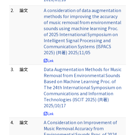
2.
論文
A consideration of data augmentation
methods for improving the accuracy
of music removal from environmental
sounds using machine learning Proc.
of 2025 International Symposium on
Intelligent Signal Processing and
Communication Systems (ISPACS
2025) (共著) 2025/11/05
3.
論文
Data Augmentation Methods for Music
Removal from Environmental Sounds
Based on Machine Learning Proc. of
The 24th International Symposium on
Communications and Information
Technologies (ISCIT 2025) (共著)
2025/10/17
4.
論文
A Consideration on Improvement of
Music Removal Accuracy from
Environmental Sounds Proc. of 2024