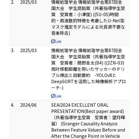
2.
2025/03
情報処理学会 情報処理学会第87回全
国大会 学生奨励賞（共著指導学生受
賞 受賞者：小澤俊) ((5U-05)時間
的・周波数的特徴を考慮したU-Net型
マスク推定モデルによる元音源不要な
音楽除去)
3.
2025/03
情報処理学会 情報処理学会第87回全
国大会 学生奨励賞（共著指導学生受
賞 受賞者：簡野圭太(B4) ((2ZN-03)
相対移動距離を用いたサッカーのドリ
ブル検出と自動要約 -YOLOv8と
DeepSORTを活用した映像解析アプロ
ーチ-)
4.
2024/06
SEAI2024 EXCELLENT ORAL
PRESENTATION(Best paper award)
（共著指導学生受賞 受賞者：望月暉
留） (Granger Causality Analysis
Between Feature Values Before and
After the Change Point in Vehicle