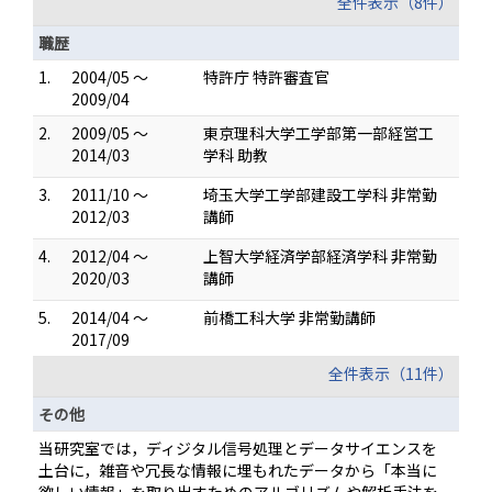
全件表示（8件）
職歴
1.
2004/05 ～
特許庁 特許審査官
2009/04
2.
2009/05 ～
東京理科大学工学部第一部経営工
2014/03
学科 助教
3.
2011/10 ～
埼玉大学工学部建設工学科 非常勤
2012/03
講師
4.
2012/04 ～
上智大学経済学部経済学科 非常勤
2020/03
講師
5.
2014/04 ～
前橋工科大学 非常勤講師
2017/09
全件表示（11件）
その他
当研究室では，ディジタル信号処理とデータサイエンスを
土台に，雑音や冗長な情報に埋もれたデータから「本当に
欲しい情報」を取り出すためのアルゴリズムや解析手法を