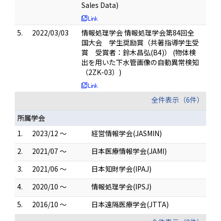
Sales Data)
5.
2022/03/03
情報処理学会 情報処理学会第84回全
国大会 学生奨励賞（共著指導学生受
賞 受賞者：鈴木昌弘(B4)） (物体検
出を用いた下水管画像の自動異常検知
（2ZK-03）)
全件表示（6件）
所属学会
1.
2023/12 ～
経営情報学会(JASMIN)
2.
2021/07 ～
日本医療情報学会(JAMI)
3.
2021/06 ～
日本知財学会(IPAJ)
4.
2020/10 ～
情報処理学会(IPSJ)
5.
2016/10 ～
日本遠隔医療学会(JTTA)