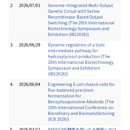
2.
2026/07/01
Genome-Integrated Multi-Output
Genetic Circuit with Serine
Recombinase-Based Output
Switching (The 20th International
Biotechnology Symposium and
Exhibition (IBS2026))
3.
2026/06/29
Dynamic regulation of a toxic
intermediate pathway for
hydroxytyrosol production (The
20th International Biotechnology
Symposium and Exhibition
(IBS2026))
4.
2026/06/04
Engineering E.coli chassis cells for
flux-balanced precision
fermentation for
Benzylisoquinoline Alkaloids (The
10th International Conference on
Biorefinery and Biomanufacturing
(ICB 2026))
5.
2026/03/17
P450(CYP)酵素を用いた大腸菌におけ