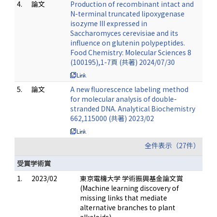
4.
論文
Production of recombinant intact and
N-terminal truncated lipoxygenase
isozyme III expressed in
Saccharomyces cerevisiae and its
influence on glutenin polypeptides.
Food Chemistry: Molecular Sciences 8
(100195),1-7頁 (共著) 2024/07/30
5.
論文
A new fluorescence labeling method
for molecular analysis of double-
stranded DNA. Analytical Biochemistry
662,115000 (共著) 2023/02
全件表示（27件）
受賞学術賞
1.
2023/02
東京電機大学 学術振興基金論文賞
(Machine learning discovery of
missing links that mediate
alternative branches to plant