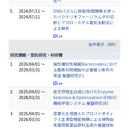
性〜
5.
2024/07/11 ～
DNAパズルに挑戦!制限酵素を使っ
2024/07/11
たバクテリオファージラムダの切
断とアガロースゲル電気泳動法に
よる解析
全件表示（8件）
研究課題・受託研究・科研費
1.
2026/04/01 ～
偏性嫌気性細菌Bacteroidesにおけ
2029/03/31
る酸素利用開始の必要最小条件の
実証 基盤研究(C)
2.
2025/04/01 ～
非天然物生合成に向けたEnzyme
2028/03/31
Selection & Optimization (ENSO)
機械学習システム 基盤研究(B)
3.
2025/04/01 ～
産業化を見据えたプロバイオティ
2026/03/31
クス主導型精密発酵による植物由
来薬用医薬品原料生産の基盤技術