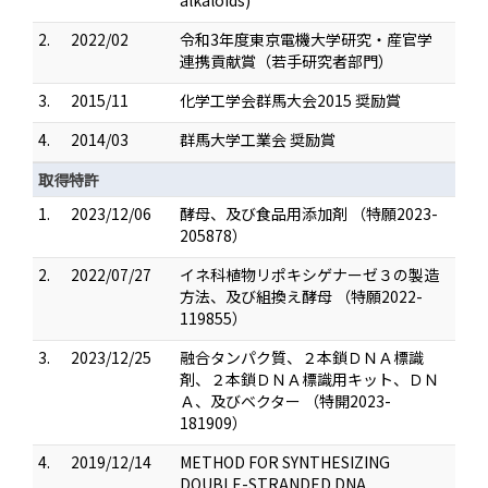
alkaloids)
2.
2022/02
令和3年度東京電機大学研究・産官学
連携貢献賞（若手研究者部門）
3.
2015/11
化学工学会群馬大会2015 奨励賞
4.
2014/03
群馬大学工業会 奨励賞
取得特許
1.
2023/12/06
酵母、及び食品用添加剤 （特願2023-
205878）
2.
2022/07/27
イネ科植物リポキシゲナーゼ３の製造
方法、及び組換え酵母 （特願2022-
119855）
3.
2023/12/25
融合タンパク質、２本鎖ＤＮＡ標識
剤、２本鎖ＤＮＡ標識用キット、ＤＮ
Ａ、及びベクター （特開2023-
181909）
4.
2019/12/14
METHOD FOR SYNTHESIZING
DOUBLE-STRANDED DNA