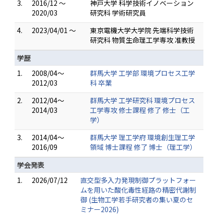
3.
2016/12 ～
神戸大学 科学技術イノベーション
2020/03
研究科 学術研究員
4.
2023/04/01 ～
東京電機大学大学院 先端科学技術
研究科 物質生命理工学専攻 准教授
学歴
1.
2008/04～
群馬大学 工学部 環境プロセス工学
2012/03
科 卒業
2.
2012/04～
群馬大学 工学研究科 環境プロセス
2014/03
工学専攻 修士課程 修了 修士（工
学）
3.
2014/04～
群馬大学 理工学府 環境創生理工学
2016/09
領域 博士課程 修了 博士（理工学）
学会発表
1.
2026/07/12
直交型多⼊⼒発現制御プラットフォー
ムを⽤いた酸化毒性経路の精密代謝制
御 (生物工学若手研究者の集い夏のセ
ミナー2026)