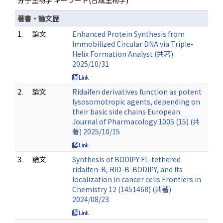
分子生物学 キーワード(合成生物学)
著書・論文歴
1.
論文
Enhanced Protein Synthesis from
Immobilized Circular DNA via Triple-
Helix Formation Analyst (共著)
2025/10/31
2.
論文
Ridaifen derivatives function as potent
lysosomotropic agents, depending on
their basic side chains European
Journal of Pharmacology 1005 (15) (共
著) 2025/10/15
3.
論文
Synthesis of BODIPY FL-tethered
ridaifen-B, RID-B-BODIPY, and its
localization in cancer cells Frontiers in
Chemistry 12 (1451468) (共著)
2024/08/23