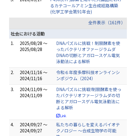
るカテコールアミン生合成経路構築
(化学工学会第91年会)
全件表示（161件）
社会における活動
1.
2025/08/28 ～
DNAパズルに挑戦！制限酵素を使
2025/08/28
ったバクテリオファージラムダ
DNAの切断とアガロースゲル電気
泳動法による解析
2.
2024/11/16 ～
令和６年度多摩科技オンラインシ
2024/11/16
ンポジウム（2024）
3.
2024/11/09 ～
DNAパズルに挑戦!制限酵素を使っ
2024/11/09
たバクテリオファージラムダの切
断とアガロースゲル電気泳動法に
よる解析
4.
2024/09/27 ～
私たちの暮らしを変えるバイオテ
2024/09/27
クノロジー 〜合成生物学の可能