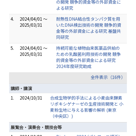
の開発 競争的資金等の外部資金に
よる研究
4.
2024/04/01 ～
耐熱性DNA結合性タンパク質を用
2025/03/31
いたDNA検出技術の開発 競争的資
金等の外部資金による研究 基盤共
同研究
5.
2024/04/01 ～
持続可能な植物由来医薬品供給の
2025/03/31
ための乳酸菌利用技術の開発 競争
的資金等の外部資金による研究
2024年度研究助成
全件表示（16件）
講師・講演
1.
2024/10/31
合成生物学的手法による小麦由来酵素
リポキシゲナーゼの生産技術開発と 小
麦粉生地に与える影響の解析 (東京
（中央区）)
展覧会・演奏会・競技会等