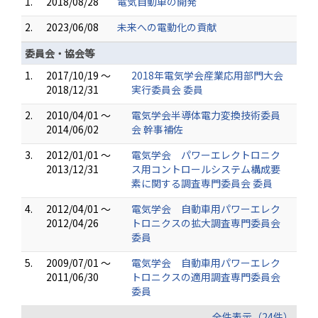
1.
2018/08/28
電気自動車の開発
2.
2023/06/08
未来への電動化の貢献
委員会・協会等
1.
2017/10/19 ～
2018年電気学会産業応用部門大会
2018/12/31
実行委員会 委員
2.
2010/04/01 ～
電気学会半導体電力変換技術委員
2014/06/02
会 幹事補佐
3.
2012/01/01 ～
電気学会 パワーエレクトロニク
2013/12/31
ス用コントロールシステム構成要
素に関する調査専門委員会 委員
4.
2012/04/01 ～
電気学会 自動車用パワーエレク
2012/04/26
トロニクスの拡大調査専門委員会
委員
5.
2009/07/01 ～
電気学会 自動車用パワーエレク
2011/06/30
トロニクスの適用調査専門委員会
委員
全件表示（24件）