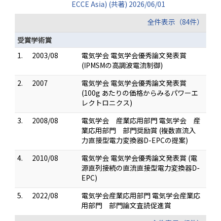
ECCE Asia) (共著) 2026/06/01
全件表示（84件）
受賞学術賞
1.
2003/08
電気学会 電気学会優秀論文発表賞
(IPMSMの高調波電流制御)
2.
2007
電気学会 電気学会優秀論文発表賞
(100g あたりの価格からみるパワーエ
レクトロニクス)
3.
2008/08
電気学会 産業応用部門 電気学会 産
業応用部門 部門奨励賞 (複数直流入
力直接型電力変換器D-EPCの提案)
4.
2010/08
電気学会 電気学会優秀論文発表賞 (電
源直列接続の直流直接型電力変換器D-
EPC)
5.
2022/08
電気学会産業応用部門 電気学会産業応
用部門 部門論文査読促進賞