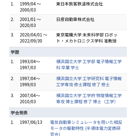
1.
1999/04 ～
東日本旅客鉄道株式会社
2000/03
2.
2001/01 ～
日産自動車株式会社
2020/03
3.
2020/04/01 ～
東京電機大学 未来科学部 ロボッ
2022/09/30
ト・メカトロニクス学科 准教授
学歴
1.
1993/04～
横浜国立大学 工学部 電子情報工学
1997/03
科 卒業 学士
2.
1997/04～
横浜国立大学 工学研究科 電子情報
1999/03
工学専攻 修士課程 修了 修士
3.
2007/04～
横浜国立大学 工学府 物理情報工学
2010/03
専攻 博士課程 修了 博士（工学）
学会発表
1.
1997/06/13
電気自動車シミュレータを用いた相反
モータの駆動特性 (半導体電力変換研
究会)