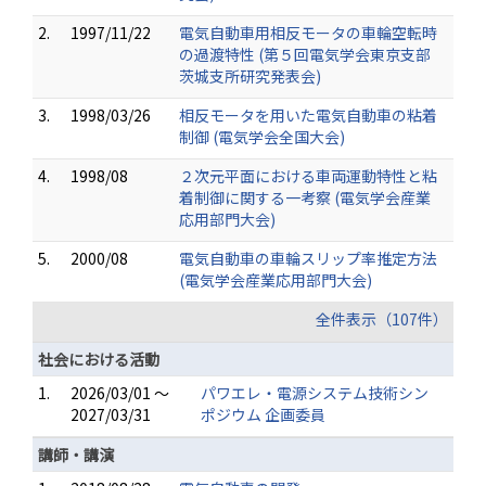
2.
1997/11/22
電気自動車用相反モータの車輪空転時
の過渡特性 (第５回電気学会東京支部
茨城支所研究発表会)
3.
1998/03/26
相反モータを用いた電気自動車の粘着
制御 (電気学会全国大会)
4.
1998/08
２次元平面における車両運動特性と粘
着制御に関する一考察 (電気学会産業
応用部門大会)
5.
2000/08
電気自動車の車輪スリップ率推定方法
(電気学会産業応用部門大会)
全件表示（107件）
社会における活動
1.
2026/03/01 ～
パワエレ・電源システム技術シン
2027/03/31
ポジウム 企画委員
講師・講演