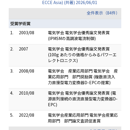
ECCE Asia) (共著) 2026/06/01
全件表示（84件）
受賞学術賞
1.
2003/08
電気学会 電気学会優秀論文発表賞
(IPMSMの高調波電流制御)
2.
2007
電気学会 電気学会優秀論文発表賞
(100g あたりの価格からみるパワーエ
レクトロニクス)
3.
2008/08
電気学会 産業応用部門 電気学会 産
業応用部門 部門奨励賞 (複数直流入
力直接型電力変換器D-EPCの提案)
4.
2010/08
電気学会 電気学会優秀論文発表賞 (電
源直列接続の直流直接型電力変換器D-
EPC)
5.
2022/08
電気学会産業応用部門 電気学会産業応
用部門 部門論文査読促進賞