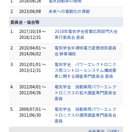
1.
2018/08/28
電気自動車の開発
2.
2023/06/08
未来への電動化の貢献
委員会・協会等
1.
2017/10/19 ～
2018年電気学会産業応用部門大会
2018/12/31
実行委員会 委員
2.
2010/04/01 ～
電気学会半導体電力変換技術委員
2014/06/02
会 幹事補佐
3.
2012/01/01 ～
電気学会 パワーエレクトロニク
2013/12/31
ス用コントロールシステム構成要
素に関する調査専門委員会 委員
4.
2012/04/01 ～
電気学会 自動車用パワーエレク
2012/04/26
トロニクスの拡大調査専門委員会
委員
5.
2009/07/01 ～
電気学会 自動車用パワーエレク
2011/06/30
トロニクスの適用調査専門委員会
委員
全件表示（24件）