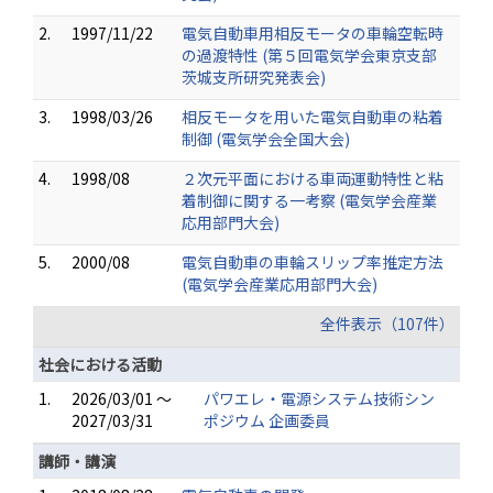
2.
1997/11/22
電気自動車用相反モータの車輪空転時
の過渡特性 (第５回電気学会東京支部
茨城支所研究発表会)
3.
1998/03/26
相反モータを用いた電気自動車の粘着
制御 (電気学会全国大会)
4.
1998/08
２次元平面における車両運動特性と粘
着制御に関する一考察 (電気学会産業
応用部門大会)
5.
2000/08
電気自動車の車輪スリップ率推定方法
(電気学会産業応用部門大会)
全件表示（107件）
社会における活動
1.
2026/03/01 ～
パワエレ・電源システム技術シン
2027/03/31
ポジウム 企画委員
講師・講演