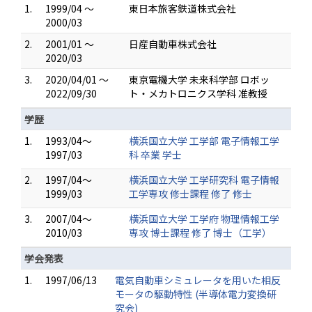
1.
1999/04 ～
東日本旅客鉄道株式会社
2000/03
2.
2001/01 ～
日産自動車株式会社
2020/03
3.
2020/04/01 ～
東京電機大学 未来科学部 ロボッ
2022/09/30
ト・メカトロニクス学科 准教授
学歴
1.
1993/04～
横浜国立大学 工学部 電子情報工学
1997/03
科 卒業 学士
2.
1997/04～
横浜国立大学 工学研究科 電子情報
1999/03
工学専攻 修士課程 修了 修士
3.
2007/04～
横浜国立大学 工学府 物理情報工学
2010/03
専攻 博士課程 修了 博士（工学）
学会発表
1.
1997/06/13
電気自動車シミュレータを用いた相反
モータの駆動特性 (半導体電力変換研
究会)