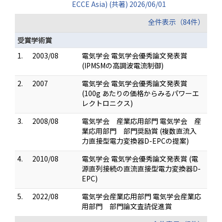
ECCE Asia) (共著) 2026/06/01
全件表示（84件）
受賞学術賞
1.
2003/08
電気学会 電気学会優秀論文発表賞
(IPMSMの高調波電流制御)
2.
2007
電気学会 電気学会優秀論文発表賞
(100g あたりの価格からみるパワーエ
レクトロニクス)
3.
2008/08
電気学会 産業応用部門 電気学会 産
業応用部門 部門奨励賞 (複数直流入
力直接型電力変換器D-EPCの提案)
4.
2010/08
電気学会 電気学会優秀論文発表賞 (電
源直列接続の直流直接型電力変換器D-
EPC)
5.
2022/08
電気学会産業応用部門 電気学会産業応
用部門 部門論文査読促進賞