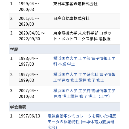
1.
1999/04 ～
東日本旅客鉄道株式会社
2000/03
2.
2001/01 ～
日産自動車株式会社
2020/03
3.
2020/04/01 ～
東京電機大学 未来科学部 ロボッ
2022/09/30
ト・メカトロニクス学科 准教授
学歴
1.
1993/04～
横浜国立大学 工学部 電子情報工学
1997/03
科 卒業 学士
2.
1997/04～
横浜国立大学 工学研究科 電子情報
1999/03
工学専攻 修士課程 修了 修士
3.
2007/04～
横浜国立大学 工学府 物理情報工学
2010/03
専攻 博士課程 修了 博士（工学）
学会発表
1.
1997/06/13
電気自動車シミュレータを用いた相反
モータの駆動特性 (半導体電力変換研
究会)