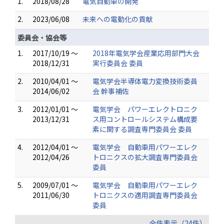
1.
2018/08/28
電気自動車の開発
2.
2023/06/08
未来への電動化の貢献
委員会・協会等
1.
2017/10/19 ～
2018年電気学会産業応用部門大会
2018/12/31
実行委員会 委員
2.
2010/04/01 ～
電気学会半導体電力変換技術委員
2014/06/02
会 幹事補佐
3.
2012/01/01 ～
電気学会 パワーエレクトロニク
2013/12/31
ス用コントロールシステム構成要
素に関する調査専門委員会 委員
4.
2012/04/01 ～
電気学会 自動車用パワーエレク
2012/04/26
トロニクスの拡大調査専門委員会
委員
5.
2009/07/01 ～
電気学会 自動車用パワーエレク
2011/06/30
トロニクスの適用調査専門委員会
委員
全件表示（24件）