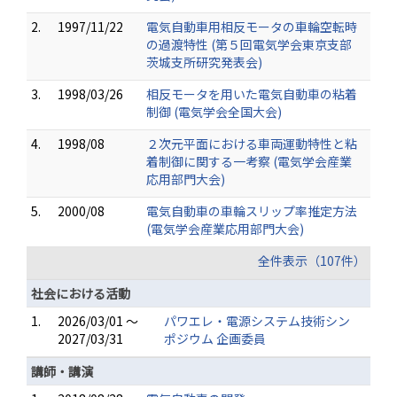
2.
1997/11/22
電気自動車用相反モータの車輪空転時
の過渡特性 (第５回電気学会東京支部
茨城支所研究発表会)
3.
1998/03/26
相反モータを用いた電気自動車の粘着
制御 (電気学会全国大会)
4.
1998/08
２次元平面における車両運動特性と粘
着制御に関する一考察 (電気学会産業
応用部門大会)
5.
2000/08
電気自動車の車輪スリップ率推定方法
(電気学会産業応用部門大会)
全件表示（107件）
社会における活動
1.
2026/03/01 ～
パワエレ・電源システム技術シン
2027/03/31
ポジウム 企画委員
講師・講演