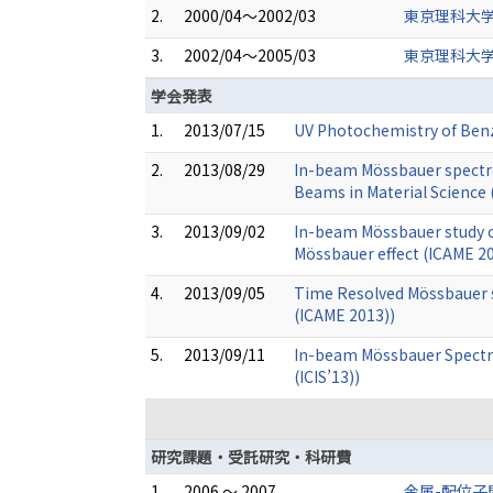
2.
2000/04～2002/03
東京理科大学
3.
2002/04～2005/03
東京理科大学
学会発表
1.
2013/07/15
UV Photochemistry of Benz
2.
2013/08/29
In-beam Mössbauer spectr
Beams in Material Science
3.
2013/09/02
In-beam Mössbauer study 
Mössbauer effect (ICAME 2
4.
2013/09/05
Time Resolved Mössbauer s
(ICAME 2013))
5.
2013/09/11
In-beam Mössbauer Spectr
(ICIS’13))
研究課題・受託研究・科研費
1.
2006 ～ 2007
金属-配位