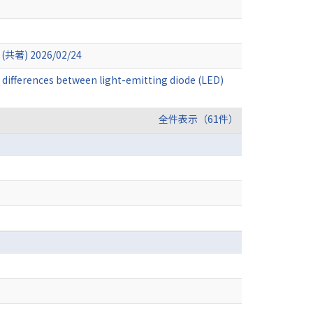
3 (共著) 2026/02/24
differences between light-emitting diode (LED)
全件表示（61件）