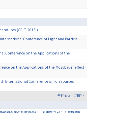
peratures (CPLT 2013))
 International Conference of Light and Particle
nal Conference on the Applications of the
erence on the Applications of the Mössbauer effect
th International Conference on Ion Sources
全件表示（76件）
争的資金等の外部資金による研究 平成１８年度笹川