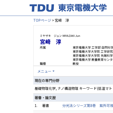
TOPページ
> 宮﨑 淳
ミヤザキ ジュン
MIYAZAKI Jun
宮﨑 淳
所属
東京電機大学 工学部 自然科
東京電機大学大学院 工学研究
東京電機大学大学院 先端科学
東京電機大学 教養教育センタ
職種
教授
メニュー
現在の専門分野
基礎物理化学, ナノ構造物理 キーワード(低温
著書・論文歴
1.
著書
分光法シリーズ第8巻 紫外可視・蛍光分