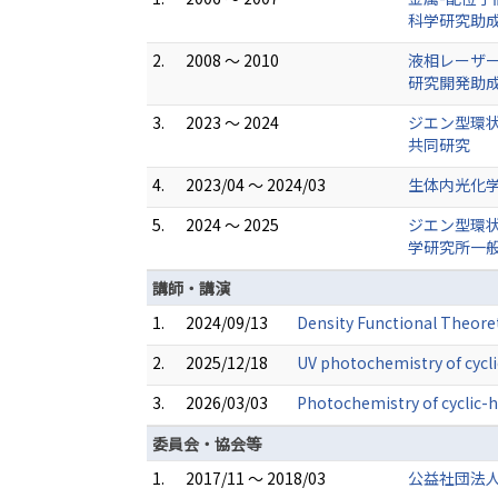
科学研究助
2.
2008 ～ 2010
液相レーザー
研究開発助
3.
2023 ～ 2024
ジエン型環状
共同研究
4.
2023/04 ～ 2024/03
生体内光化学
5.
2024 ～ 2025
ジエン型環状
学研究所一
講師・講演
1.
2024/09/13
Density Functional Theoreti
2.
2025/12/18
UV photochemistry of cycli
3.
2026/03/03
Photochemistry of cyclic-
委員会・協会等
1.
2017/11 ～ 2018/03
公益社団法