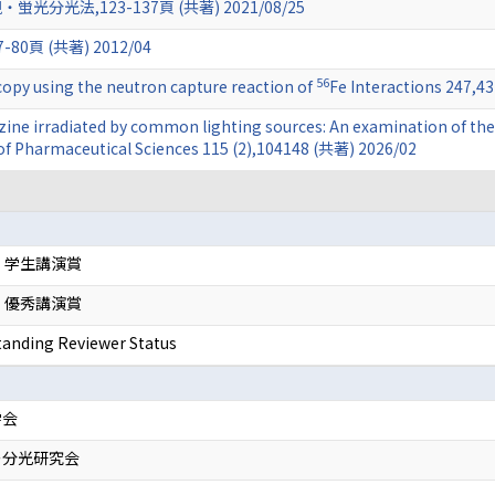
光法,123-137頁 (共著) 2021/08/25
頁 (共著) 2012/04
56
py using the neutron capture reaction of
Fe Interactions 247,4
ine irradiated by common lighting sources: An examination of the 
 of Pharmaceutical Sciences 115 (2),104148 (共著) 2026/02
 学生講演賞
 優秀講演賞
tanding Reviewer Status
学会
ー分光研究会