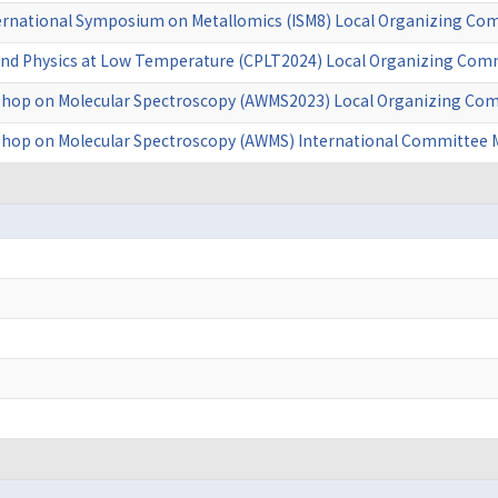
ernational Symposium on Metallomics (ISM8) Local Organizing 
and Physics at Low Temperature (CPLT2024) Local Organizing Co
shop on Molecular Spectroscopy (AWMS2023) Local Organizing C
shop on Molecular Spectroscopy (AWMS) International Committee