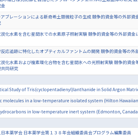
成金
アブレーションによる新奇希土類微粒子の生成 競争的資金等の外部資金
成
炭化水素を含む星間氷での水素原子照射実験 競争的資金等の外部資金に
反応追跡に特化したオプティカルファントムの開発 競争的資金等の外部資
炭化水素および複素環化合物を含む星間氷への光照射実験 競争的資金等
般共同研究
cal Study of Tris(cyclopentadienyl)lanthanide in Solid Argon Matrice
c molecules in a low-temperature isolated system (Hilton Hawaiian 
hydrocarbons in low-temperature inert system (Edmonton, Canada
人日本薬学会 日本薬学会第１３８年会組織委員会プログラム編集委員