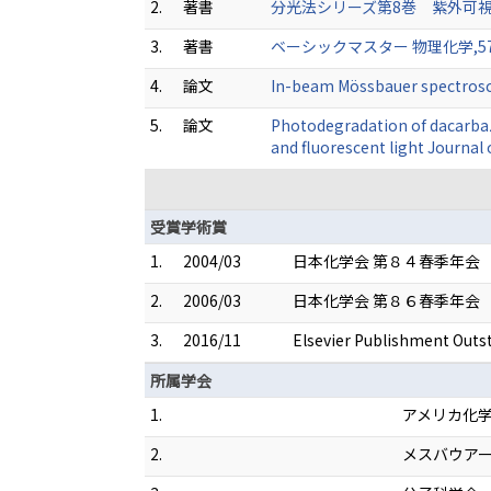
2.
著書
分光法シリーズ第8巻 紫外可視・蛍光分
3.
著書
ベーシックマスター 物理化学,57-80
4.
論文
In-beam Mössbauer spectrosco
5.
論文
Photodegradation of dacarbaz
and fluorescent light Journal
受賞学術賞
1.
2004/03
日本化学会 第８４春季年会
2.
2006/03
日本化学会 第８６春季年会
3.
2016/11
Elsevier Publishment Outs
所属学会
1.
アメリカ化
2.
メスバウア