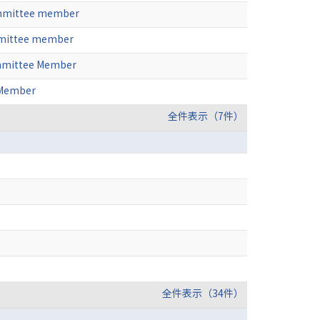
Committee member
mmittee member
ommittee Member
 Member
全件表示（7件）
全件表示（34件）