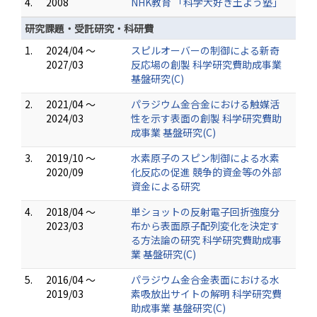
4.
2008
NHK教育 「科学大好き土よう塾」
研究課題・受託研究・科研費
1.
2024/04 ～
スピルオーバーの制御による新奇
2027/03
反応場の創製 科学研究費助成事業
基盤研究(C)
2.
2021/04 ～
パラジウム金合金における触媒活
2024/03
性を示す表面の創製 科学研究費助
成事業 基盤研究(C)
3.
2019/10 ～
水素原子のスピン制御による水素
2020/09
化反応の促進 競争的資金等の外部
資金による研究
4.
2018/04 ～
単ショットの反射電子回折強度分
2023/03
布から表面原子配列変化を決定す
る方法論の研究 科学研究費助成事
業 基盤研究(C)
5.
2016/04 ～
パラジウム金合金表面における水
2019/03
素吸放出サイトの解明 科学研究費
助成事業 基盤研究(C)