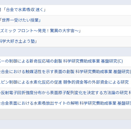
 「合金で水素吸収 速く」
「世界一受けたい授業」
 「コズミック フロント～発見！驚異の大宇宙～」
「科学大好き土よう塾」
ーの制御による新奇反応場の創製 科学研究費助成事業 基盤研究(C)
合金における触媒活性を示す表面の創製 科学研究費助成事業 基盤研究(
スピン制御による水素化反応の促進 競争的資金等の外部資金による研究
反射電子回折強度分布から表面原子配列変化を決定する方法論の研究 科学
合金表面における水素吸放出サイトの解明 科学研究費助成事業 基盤研究