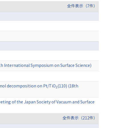
全件表示（7件）
0th International Symposium on Surface Science)
hanol decomposition on Pt/TiO
(110) (18th
2
eeting of the Japan Society of Vacuum and Surface
全件表示（212件）