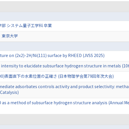
学部 システム量子工学科 卒業
 東京大学
ture on (2x2)-2H/Ni(111) surface by RHEED (JVSS 2025)
intensity to elucidate subsurface hydrogen structure in metals (1
100)表面直下の水素位置の正確さ (日本物理学会第79回年次大会)
ediate adsorbates controls activity and product selectivity: met
Catalysis)
ED as a method of subsurface hydrogen structure analysis (Annual M