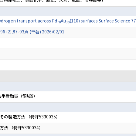
(表面物性物理、表面化学、脱離、水素、拡散、薄膜成長)
hydrogen transport across Pd
Au
(110) surfaces Surface Science 
70
30
),87-93頁 (単著) 2026/02/01
若手奨励賞（領域9）
の製造方法 （特許5330035）
 （特許5330034）