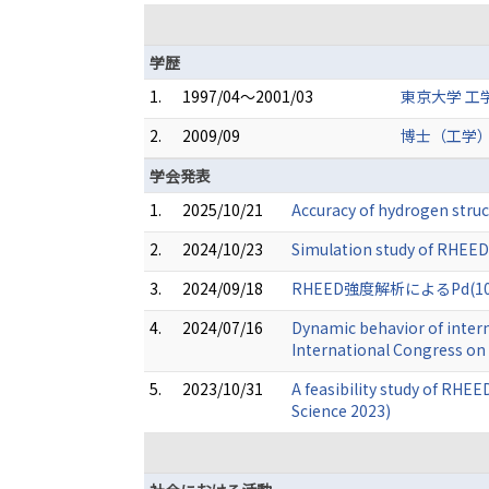
学歴
1.
1997/04～2001/03
東京大学 工
2.
2009/09
博士（工学）
学会発表
1.
2025/10/21
Accuracy of hydrogen struc
2.
2024/10/23
Simulation study of RHEED 
3.
2024/09/18
RHEED強度解析によるPd(
4.
2024/07/16
Dynamic behavior of interm
International Congress on 
5.
2023/10/31
A feasibility study of RHE
Science 2023)