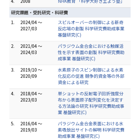
4.
2008
NHK教育 「科学大好き土よう塾」
研究課題・受託研究・科研費
1.
2024/04 ～
スピルオーバーの制御による新奇
2027/03
反応場の創製 科学研究費助成事業
基盤研究(C)
2.
2021/04 ～
パラジウム金合金における触媒活
2024/03
性を示す表面の創製 科学研究費助
成事業 基盤研究(C)
3.
2019/10 ～
水素原子のスピン制御による水素
2020/09
化反応の促進 競争的資金等の外部
資金による研究
4.
2018/04 ～
単ショットの反射電子回折強度分
2023/03
布から表面原子配列変化を決定す
る方法論の研究 科学研究費助成事
業 基盤研究(C)
5.
2016/04 ～
パラジウム金合金表面における水
2019/03
素吸放出サイトの解明 科学研究費
助成事業 基盤研究(C)