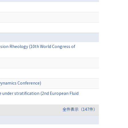
sion Rheology (10th World Congress of
d Dynamics Conference)
e under stratification (2nd European Fluid
全件表示（147件）