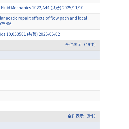
of Fluid Mechanics 1022,A44 (共著) 2025/11/10
 aortic repair: effects of flow path and local
025/06
Fluids 10,053501 (共著) 2025/05/02
全件表示（49件）
全件表示（8件）