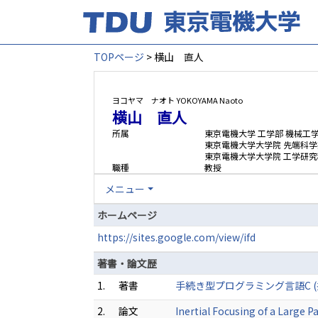
TOPページ
> 横山 直人
ヨコヤマ ナオト
YOKOYAMA Naoto
横山 直人
所属
東京電機大学 工学部 機械工
東京電機大学大学院 先端科学
東京電機大学大学院 工学研究
職種
教授
メニュー
ホームページ
https://sites.google.com/view/ifd
著書・論文歴
1.
著書
手続き型プログラミング言語C (共著
2.
論文
Inertial Focusing of a Large 