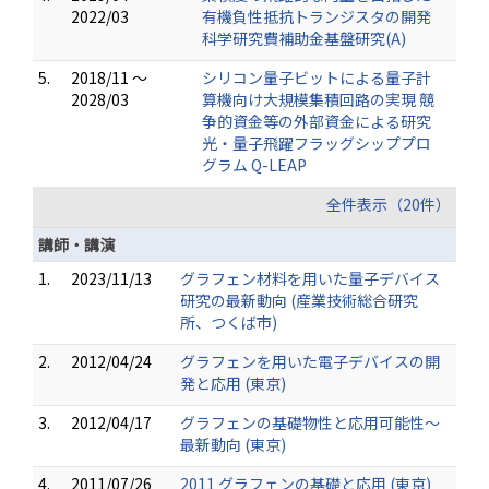
2022/03
有機負性抵抗トランジスタの開発
科学研究費補助金基盤研究(A)
5.
2018/11 ～
シリコン量子ビットによる量子計
2028/03
算機向け大規模集積回路の実現 競
争的資金等の外部資金による研究
光・量子飛躍フラッグシッププロ
グラム Q-LEAP
全件表示（20件）
講師・講演
1.
2023/11/13
グラフェン材料を用いた量子デバイス
研究の最新動向 (産業技術総合研究
所、つくば市)
2.
2012/04/24
グラフェンを用いた電子デバイスの開
発と応用 (東京)
3.
2012/04/17
グラフェンの基礎物性と応用可能性～
最新動向 (東京)
4.
2011/07/26
2011 グラフェンの基礎と応用 (東京)