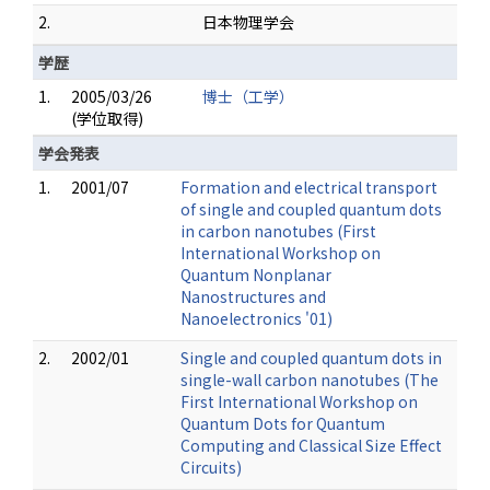
2.
日本物理学会
学歴
1.
2005/03/26
博士（工学）
(学位取得)
学会発表
1.
2001/07
Formation and electrical transport
of single and coupled quantum dots
in carbon nanotubes (First
International Workshop on
Quantum Nonplanar
Nanostructures and
Nanoelectronics '01)
2.
2002/01
Single and coupled quantum dots in
single-wall carbon nanotubes (The
First International Workshop on
Quantum Dots for Quantum
Computing and Classical Size Effect
Circuits)