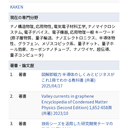
KAKEN
現在の専門分野
ナノ構造物理, 応用物性, 電気電子材料工学, ナノマイクロシ
ステム, 電子デバイス、電子機器, 応用物理一般 キーワード
(原子層物質、量子輸送、ナノエレクトロニクス、半導体物
性、グラフェン、メゾスコピック系、量子ドット、量子ホ
ール効果、カーボンナノチューブ、ナノワイヤ、超伝導、
量子コンピュータ)
著書・論文歴
1.
著書
図解即戦力 半導体のしくみとビジネスが
これ1冊でわかる教科書 (共著)
2025/04/17
2.
著書
Valley currents in graphene
Encyclopedia of Condensed Matter
Physics (Second Edition) 1,652-658頁
(共著) 2023/10
3.
著書
技術シーズを活用した研究開発テーマの