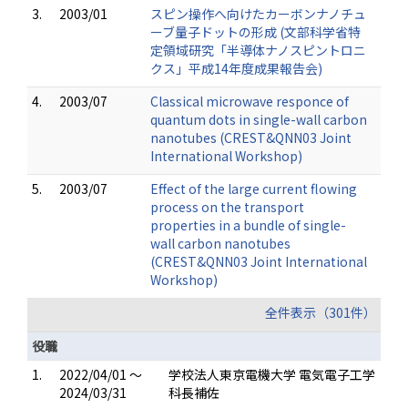
3.
2003/01
スピン操作へ向けたカーボンナノチュ
ーブ量子ドットの形成 (文部科学省特
定領域研究「半導体ナノスピントロニ
クス」平成14年度成果報告会)
4.
2003/07
Classical microwave responce of
quantum dots in single-wall carbon
nanotubes (CREST&QNN03 Joint
International Workshop)
5.
2003/07
Effect of the large current flowing
process on the transport
properties in a bundle of single-
wall carbon nanotubes
(CREST&QNN03 Joint International
Workshop)
全件表示（301件）
役職
1.
2022/04/01 ～
学校法人東京電機大学 電気電子工学
2024/03/31
科長補佐