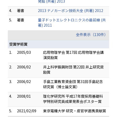
発掘 (共著) 2013
4.
著書
2013 ナノカーボン技術大全 (共著) 2012
5.
著書
量子ドットエレクトロニクスの最前線 (共
著) 2011
全件表示（130件）
受賞学術賞
1.
2005/03
応用物理学会 第17回 応用物理学会講
演奨励賞
2.
2006/02
井上科学振興財団 第22回 井上研究奨
励賞
3.
2006/02
手島工業教育資金団 第31回手島記念
研究賞（博士論文賞）
4.
2008/01
理化学研究所 平成17年度採用基礎科
学特別研究員成果発表会ポスター賞
5.
2021/02/09
東京電機大学 研究・産官学連携貢献賞