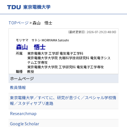
TOPページ
> 森山 悟士
（最終更新日 : 2026-07-29 23:48:00）
モリヤマ サトシ
MORIYAMA Satoshi
森山 悟士
所属
東京電機大学 工学部 電気電子工学科
東京電機大学大学院 先端科学技術研究科 電気電子シス
テム工学専攻
東京電機大学大学院 工学研究科 電気電子工学専攻
職種
教授
ホームページ
教員情報
東京電機大学／すべてに、研究が息づく／スペシャル学校情
報／スタディサプリ進路
Researchmap
Google Scholar