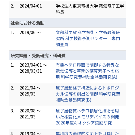
2.
2024/04/01
学校法人東京電機大学 電気電子工学
科長
社会における活動
1.
2019/06 ～
文部科学省 科学技術・学術政策研
究所 科学技術予測センター 専門
調査員
研究課題・受託研究・科研費
1.
2023/04/01 ～
有機ヘテロ界面で制御する特異な
2028/03/31
電気伝導と革新的演算素子への応
用 科学研究費補助金基盤研究(A)
2.
2021/04 ～
原子層超格子構造によるトポロジ
2025/03
カル伝導の創出と制御 科学研究費
補助金基盤研究(B)
3.
2020/08 ～
原子層物質ヘテロ積層化技術を用
2021/03
いた相変化メモリデバイスの開発
2020年度キオクシア奨励研究
4.
2019/04 ～
集積度の飛躍的な向上を目指した