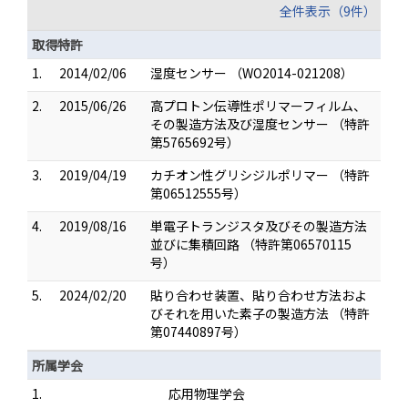
全件表示（9件）
取得特許
1.
2014/02/06
湿度センサー （WO2014-021208）
2.
2015/06/26
高プロトン伝導性ポリマーフィルム、
その製造方法及び湿度センサー （特許
第5765692号）
3.
2019/04/19
カチオン性グリシジルポリマー （特許
第06512555号）
4.
2019/08/16
単電子トランジスタ及びその製造方法
並びに集積回路 （特許第06570115
号）
5.
2024/02/20
貼り合わせ装置、貼り合わせ方法およ
びそれを用いた素子の製造方法 （特許
第07440897号）
所属学会
1.
応用物理学会