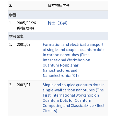
2.
日本物理学会
学歴
1.
2005/03/26
博士（工学）
(学位取得)
学会発表
1.
2001/07
Formation and electrical transport
of single and coupled quantum dots
in carbon nanotubes (First
International Workshop on
Quantum Nonplanar
Nanostructures and
Nanoelectronics '01)
2.
2002/01
Single and coupled quantum dots in
single-wall carbon nanotubes (The
First International Workshop on
Quantum Dots for Quantum
Computing and Classical Size Effect
Circuits)