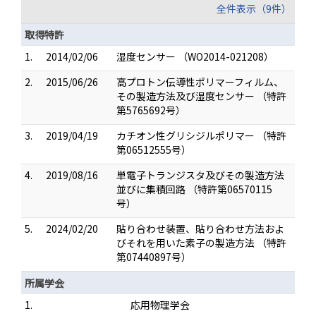
全件表示（9件）
取得特許
1.
2014/02/06
湿度センサー （WO2014-021208）
2.
2015/06/26
高プロトン伝導性ポリマーフィルム、
その製造方法及び湿度センサー （特許
第5765692号）
3.
2019/04/19
カチオン性グリシジルポリマー （特許
第06512555号）
4.
2019/08/16
単電子トランジスタ及びその製造方法
並びに集積回路 （特許第06570115
号）
5.
2024/02/20
貼り合わせ装置、貼り合わせ方法およ
びそれを用いた素子の製造方法 （特許
第07440897号）
所属学会
1.
応用物理学会