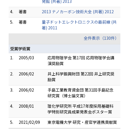
発掘 (共著) 2013
4.
著書
2013 ナノカーボン技術大全 (共著) 2012
5.
著書
量子ドットエレクトロニクスの最前線 (共
著) 2011
全件表示（130件）
受賞学術賞
1.
2005/03
応用物理学会 第17回 応用物理学会講
演奨励賞
2.
2006/02
井上科学振興財団 第22回 井上研究奨
励賞
3.
2006/02
手島工業教育資金団 第31回手島記念
研究賞（博士論文賞）
4.
2008/01
理化学研究所 平成17年度採用基礎科
学特別研究員成果発表会ポスター賞
5.
2021/02/09
東京電機大学 研究・産官学連携貢献賞