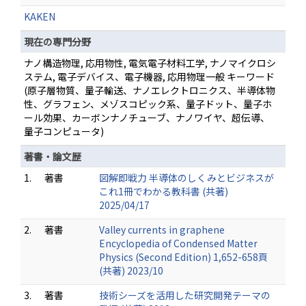
KAKEN
現在の専門分野
ナノ構造物理, 応用物性, 電気電子材料工学, ナノマイクロシ
ステム, 電子デバイス、電子機器, 応用物理一般 キーワード
(原子層物質、量子輸送、ナノエレクトロニクス、半導体物
性、グラフェン、メゾスコピック系、量子ドット、量子ホ
ール効果、カーボンナノチューブ、ナノワイヤ、超伝導、
量子コンピュータ)
著書・論文歴
1.
著書
図解即戦力 半導体のしくみとビジネスが
これ1冊でわかる教科書 (共著)
2025/04/17
2.
著書
Valley currents in graphene
Encyclopedia of Condensed Matter
Physics (Second Edition) 1,652-658頁
(共著) 2023/10
3.
著書
技術シーズを活用した研究開発テーマの