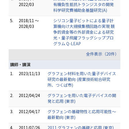
2022/03
有機負性抵抗トランジスタの開発
科学研究費補助金基盤研究(A)
5.
2018/11 ～
シリコン量子ビットによる量子計
2028/03
算機向け大規模集積回路の実現 競
争的資金等の外部資金による研究
光・量子飛躍フラッグシッププロ
グラム Q-LEAP
全件表示（20件）
講師・講演
1.
2023/11/13
グラフェン材料を用いた量子デバイス
研究の最新動向 (産業技術総合研究
所、つくば市)
2.
2012/04/24
グラフェンを用いた電子デバイスの開
発と応用 (東京)
3.
2012/04/17
グラフェンの基礎物性と応用可能性～
最新動向 (東京)
4.
2011/07/26
2011 グラフェンの基礎と応用 (東京)