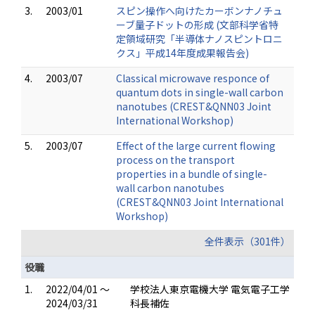
3.
2003/01
スピン操作へ向けたカーボンナノチュ
ーブ量子ドットの形成 (文部科学省特
定領域研究「半導体ナノスピントロニ
クス」平成14年度成果報告会)
4.
2003/07
Classical microwave responce of
quantum dots in single-wall carbon
nanotubes (CREST&QNN03 Joint
International Workshop)
5.
2003/07
Effect of the large current flowing
process on the transport
properties in a bundle of single-
wall carbon nanotubes
(CREST&QNN03 Joint International
Workshop)
全件表示（301件）
役職
1.
2022/04/01 ～
学校法人東京電機大学 電気電子工学
2024/03/31
科長補佐