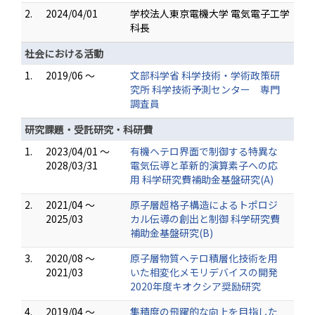
2.
2024/04/01
学校法人東京電機大学 電気電子工学
科長
社会における活動
1.
2019/06 ～
文部科学省 科学技術・学術政策研
究所 科学技術予測センター 専門
調査員
研究課題・受託研究・科研費
1.
2023/04/01 ～
有機ヘテロ界面で制御する特異な
2028/03/31
電気伝導と革新的演算素子への応
用 科学研究費補助金基盤研究(A)
2.
2021/04 ～
原子層超格子構造によるトポロジ
2025/03
カル伝導の創出と制御 科学研究費
補助金基盤研究(B)
3.
2020/08 ～
原子層物質ヘテロ積層化技術を用
2021/03
いた相変化メモリデバイスの開発
2020年度キオクシア奨励研究
4.
2019/04 ～
集積度の飛躍的な向上を目指した