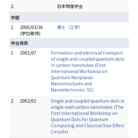
2.
日本物理学会
学歴
1.
2005/03/26
博士（工学）
(学位取得)
学会発表
1.
2001/07
Formation and electrical transport
of single and coupled quantum dots
in carbon nanotubes (First
International Workshop on
Quantum Nonplanar
Nanostructures and
Nanoelectronics '01)
2.
2002/01
Single and coupled quantum dots in
single-wall carbon nanotubes (The
First International Workshop on
Quantum Dots for Quantum
Computing and Classical Size Effect
Circuits)