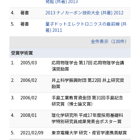
発掘 (共著) 2013
4.
著書
2013 ナノカーボン技術大全 (共著) 2012
5.
著書
量子ドットエレクトロニクスの最前線 (共
著) 2011
全件表示（130件）
受賞学術賞
1.
2005/03
応用物理学会 第17回 応用物理学会講
演奨励賞
2.
2006/02
井上科学振興財団 第22回 井上研究奨
励賞
3.
2006/02
手島工業教育資金団 第31回手島記念
研究賞（博士論文賞）
4.
2008/01
理化学研究所 平成17年度採用基礎科
学特別研究員成果発表会ポスター賞
5.
2021/02/09
東京電機大学 研究・産官学連携貢献賞