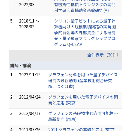
2022/03
有機負性抵抗トランジスタの開発
科学研究費補助金基盤研究(A)
5.
2018/11 ～
シリコン量子ビットによる量子計
2028/03
算機向け大規模集積回路の実現 競
争的資金等の外部資金による研究
光・量子飛躍フラッグシッププロ
グラム Q-LEAP
全件表示（20件）
講師・講演
1.
2023/11/13
グラフェン材料を用いた量子デバイス
研究の最新動向 (産業技術総合研究
所、つくば市)
2.
2012/04/24
グラフェンを用いた電子デバイスの開
発と応用 (東京)
3.
2012/04/17
グラフェンの基礎物性と応用可能性～
最新動向 (東京)
4.
2011/07/26
2011 グラフェンの基礎と応用 (東京)