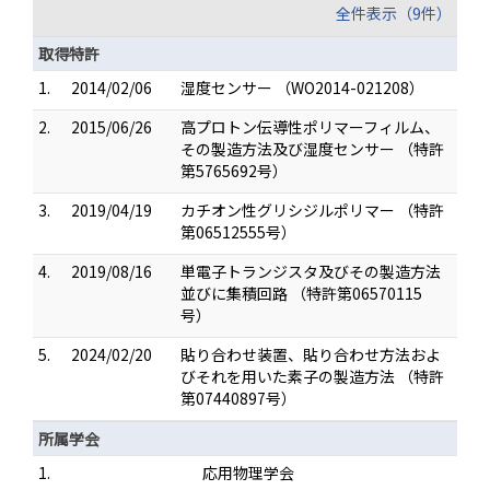
全件表示（9件）
取得特許
1.
2014/02/06
湿度センサー （WO2014-021208）
2.
2015/06/26
高プロトン伝導性ポリマーフィルム、
その製造方法及び湿度センサー （特許
第5765692号）
3.
2019/04/19
カチオン性グリシジルポリマー （特許
第06512555号）
4.
2019/08/16
単電子トランジスタ及びその製造方法
並びに集積回路 （特許第06570115
号）
5.
2024/02/20
貼り合わせ装置、貼り合わせ方法およ
びそれを用いた素子の製造方法 （特許
第07440897号）
所属学会
1.
応用物理学会