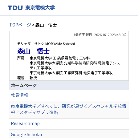
TOPページ
> 森山 悟士
（最終更新日 : 2026-07-29 23:48:00）
モリヤマ サトシ
MORIYAMA Satoshi
森山 悟士
所属
東京電機大学 工学部 電気電子工学科
東京電機大学大学院 先端科学技術研究科 電気電子シス
テム工学専攻
東京電機大学大学院 工学研究科 電気電子工学専攻
職種
教授
ホームページ
教員情報
東京電機大学／すべてに、研究が息づく／スペシャル学校情
報／スタディサプリ進路
Researchmap
Google Scholar