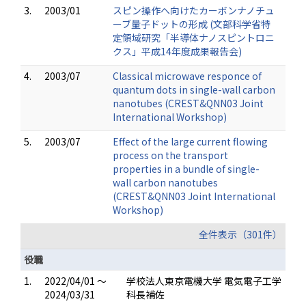
3.
2003/01
スピン操作へ向けたカーボンナノチュ
ーブ量子ドットの形成 (文部科学省特
定領域研究「半導体ナノスピントロニ
クス」平成14年度成果報告会)
4.
2003/07
Classical microwave responce of
quantum dots in single-wall carbon
nanotubes (CREST&QNN03 Joint
International Workshop)
5.
2003/07
Effect of the large current flowing
process on the transport
properties in a bundle of single-
wall carbon nanotubes
(CREST&QNN03 Joint International
Workshop)
全件表示（301件）
役職
1.
2022/04/01 ～
学校法人東京電機大学 電気電子工学
2024/03/31
科長補佐