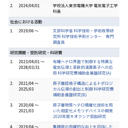
2.
2024/04/01
学校法人東京電機大学 電気電子工学
科長
社会における活動
1.
2019/06 ～
文部科学省 科学技術・学術政策研
究所 科学技術予測センター 専門
調査員
研究課題・受託研究・科研費
1.
2023/04/01 ～
有機ヘテロ界面で制御する特異な
2028/03/31
電気伝導と革新的演算素子への応
用 科学研究費補助金基盤研究(A)
2.
2021/04 ～
原子層超格子構造によるトポロジ
2025/03
カル伝導の創出と制御 科学研究費
補助金基盤研究(B)
3.
2020/08 ～
原子層物質ヘテロ積層化技術を用
2021/03
いた相変化メモリデバイスの開発
2020年度キオクシア奨励研究
4.
2019/04 ～
集積度の飛躍的な向上を目指した