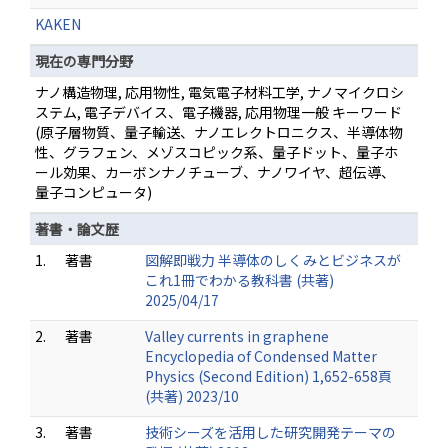
KAKEN
現在の専門分野
ナノ構造物理, 応用物性, 電気電子材料工学, ナノマイクロシ
ステム, 電子デバイス、電子機器, 応用物理一般 キーワード
(原子層物質、量子輸送、ナノエレクトロニクス、半導体物
性、グラフェン、メゾスコピック系、量子ドット、量子ホ
ール効果、カーボンナノチューブ、ナノワイヤ、超伝導、
量子コンピュータ)
著書・論文歴
1.
著書
図解即戦力 半導体のしくみとビジネスが
これ1冊でわかる教科書 (共著)
2025/04/17
2.
著書
Valley currents in graphene
Encyclopedia of Condensed Matter
Physics (Second Edition) 1,652-658頁
(共著) 2023/10
3.
著書
技術シーズを活用した研究開発テーマの