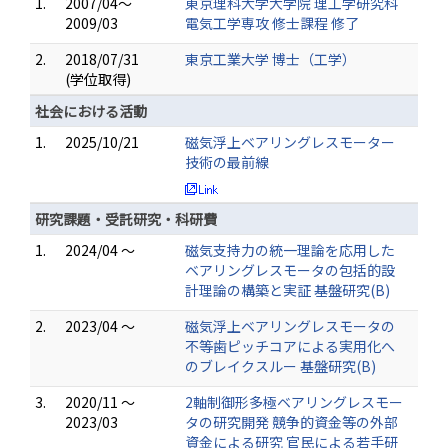
1.
2007/04～
東京理科大学大学院 理工学研究科
2009/03
電気工学専攻 修士課程 修了
2.
2018/07/31
東京工業大学 博士（工学）
(学位取得)
社会における活動
1.
2025/10/21
磁気浮上ベアリングレスモーター
技術の最前線
研究課題・受託研究・科研費
1.
2024/04 ～
磁気支持力の統一理論を応用した
ベアリングレスモータの包括的設
計理論の構築と実証 基盤研究(B)
2.
2023/04 ～
磁気浮上ベアリングレスモータの
不等歯ピッチコアによる実用化へ
のブレイクスルー 基盤研究(B)
3.
2020/11 ～
2軸制御形多極ベアリングレスモー
2023/03
タの研究開発 競争的資金等の外部
資金による研究 官民による若手研