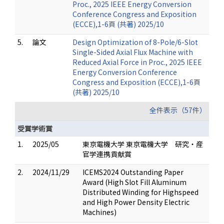
Proc., 2025 IEEE Energy Conversion
Conference Congress and Exposition
(ECCE),1-6頁 (共著) 2025/10
5.
論文
Design Optimization of 8-Pole/6-Slot
Single-Sided Axial Flux Machine with
Reduced Axial Force in Proc., 2025 IEEE
Energy Conversion Conference
Congress and Exposition (ECCE),1-6頁
(共著) 2025/10
全件表示（57件）
受賞学術賞
1.
2025/05
東京電機大学 東京電機大学 研究・産
官学連携貢献賞
2.
2024/11/29
ICEMS2024 Outstanding Paper
Award (High Slot Fill Aluminum
Distributed Winding for Highspeed
and High Power Density Electric
Machines)