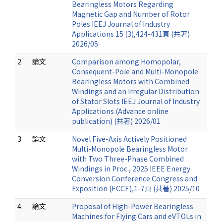
Bearingless Motors Regarding
Magnetic Gap and Number of Rotor
Poles IEEJ Journal of Industry
Applications 15 (3),424-431頁 (共著)
2026/05
2.
論文
Comparison among Homopolar,
Consequent-Pole and Multi-Monopole
Bearingless Motors with Combined
Windings and an Irregular Distribution
of Stator Slots IEEJ Journal of Industry
Applications (Advance online
publication) (共著) 2026/01
3.
論文
Novel Five-Axis Actively Positioned
Multi-Monopole Bearingless Motor
with Two Three-Phase Combined
Windings in Proc., 2025 IEEE Energy
Conversion Conference Congress and
Exposition (ECCE),1-7頁 (共著) 2025/10
4.
論文
Proposal of High-Power Bearingless
Machines for Flying Cars and eVTOLs in