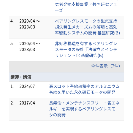
究者発掘支援事業／共同研究フェ
ーズ
4.
2020/04 ～
ベアリングレスモータの磁気支持
2023/03
損失発生メカニズムの解明と高効
率駆動システムの開発 基盤研究(B)
5.
2020/04 ～
非対称構造を有するベアリングレ
2023/03
スモータの設計手法確立とインテ
リジェント化 基盤研究(B)
全件表示（7件）
講師・講演
1.
2024/07
高スロット巻線占積率のアルミニウム
巻線を用いた永久磁石モータの開発
2.
2017/04
長寿命・メンテナンスフリー・省エネ
ルギーを実現するベアリングレスモー
タの開発