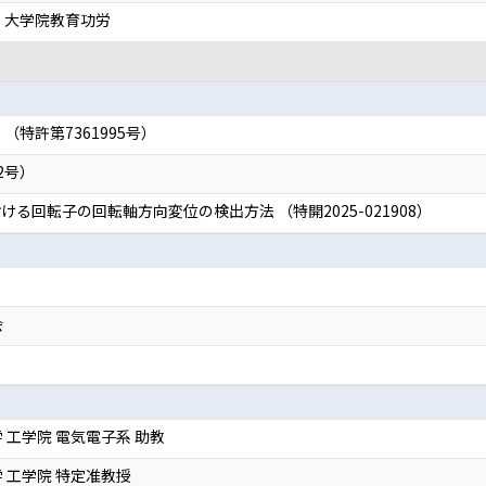
 大学院教育功労
特許第7361995号）
2号）
る回転子の回転軸方向変位の検出方法 （特開2025-021908）
会
 工学院 電気電子系 助教
 工学院 特定准教授