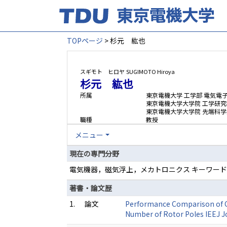
TOPページ
> 杉元 紘也
スギモト ヒロヤ
SUGIMOTO Hiroya
杉元 紘也
所属
東京電機大学 工学部 電気電
東京電機大学大学院 工学研究
東京電機大学大学院 先端科
職種
教授
メニュー
現在の専門分野
電気機器，磁気浮上，メカトロニクス キーワード
著書・論文歴
1.
論文
Performance Comparison of C
Number of Rotor Poles IEEJ J