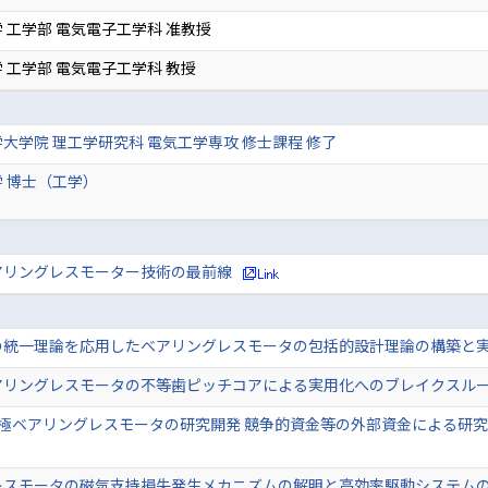
 工学部 電気電子工学科 准教授
 工学部 電気電子工学科 教授
大学院 理工学研究科 電気工学専攻 修士課程 修了
 博士（工学）
アリングレスモーター技術の最前線
統一理論を応用したベアリングレスモータの包括的設計理論の構築と実証
リングレスモータの不等歯ピッチコアによる実用化へのブレイクスルー 
多極ベアリングレスモータの研究開発 競争的資金等の外部資金による研究
スモータの磁気支持損失発生メカニズムの解明と高効率駆動システムの開