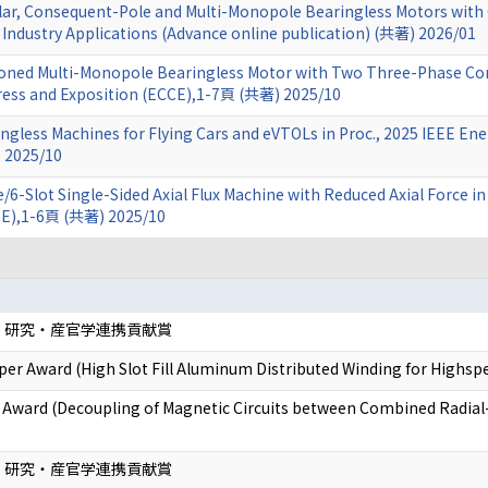
 Consequent-Pole and Multi-Monopole Bearingless Motors with C
of Industry Applications (Advance online publication) (共著) 2026/01
itioned Multi-Monopole Bearingless Motor with Two Three-Phase Co
ess and Exposition (ECCE),1-7頁 (共著) 2025/10
ngless Machines for Flying Cars and eVTOLs in Proc., 2025 IEEE E
 2025/10
/6-Slot Single-Sided Axial Flux Machine with Reduced Axial Force i
CE),1-6頁 (共著) 2025/10
 研究・産官学連携貢献賞
er Award (High Slot Fill Aluminum Distributed Winding for Highspe
 Award (Decoupling of Magnetic Circuits between Combined Radia
 研究・産官学連携貢献賞