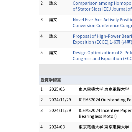
2.
論文
Comparison among Homopolar,
of Stator Slots IEEJ Journal 
3.
論文
Novel Five-Axis Actively Pos
Conversion Conference Congr
4.
論文
Proposal of High-Power Beari
Exposition (ECCE),1-6頁 (共著)
5.
論文
Design Optimization of 8-Pole
Congress and Exposition (EC
受賞学術賞
1.
2025/05
東京電機大学 東京電機大学
2.
2024/11/29
ICEMS2024 Outstanding Pap
3.
2024/11/29
ICEMS2024 Incentive Paper
Bearingless Motor)
4.
2024/03
東京電機大学 東京電機大学