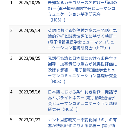
1.
2025/10/25
未知なるカテゴリーの名付け－｢第3の
X｣－ (電子情報通信学会ヒューマンコ
ミュニケーション基礎研究会
（HCS）)
2.
2024/05/14
英語における条件付き謝罪－発話行為
論的分析と誠実性評価に基づく検証－
(電子情報通信学会ヒューマンコミュ
ニケーション基礎研究会（HCS）)
3.
2023/08/25
発話行為論と日本語における条件付き
謝罪－加害責任の重さが誠実性評価に
及ぼす影響－ (電子情報通信学会ヒュ
ーマンコミュニケーション基礎研究会
（HCS）)
4.
2023/05/16
日本語における条件付き謝罪－発話行
為とポライトネス－ (電子情報通信学
会ヒューマンコミュニケーション基礎
研究会（HCS）)
5.
2023/01/22
ナント型感嘆文－不変化詞「の」の有
無が快度評価に与える影響－ (電子情