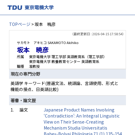
TOPページ
> 坂本 暁彦
（最終更新日 : 2026-04-15 17:58:54）
サカモト アキヒコ
SAKAMOTO Akihiko
坂本 暁彦
所属
東京電機大学 理工学部 英語教育系（理工学部）
東京電機大学 教養教育センター 英語教育系
職種
准教授
現在の専門分野
英語学 キーワード(普遍文法、統語論、言語使用、形式と
機能の接点、日英語比較)
著書・論文歴
1.
論文
Japanese Product Names Involving
‘Contradiction’: An Integral Linguistic
View on Their Sense-Creating
Mechanism Studia Universitatis
Babeș-Bolyai Philologia 71 (1),135-154