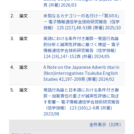
頁 (共著) 2026/03
2.
論文
未知なるカテゴリーの名付け－｢第3のX｣
－ 電子情報通信学会技術研究報告（信学
技報） 125 (217),48-53頁 (単著) 2025/10
3.
論文
英語における条件付き謝罪－発話行為論
的分析と誠実性評価に基づく検証－ 電子
情報通信学会技術研究報告（信学技報）
124 (19),147-152頁 (共著) 2024/05
4.
論文
A Note on the Japanese Adverb
Ittai
in
(Non)interrogatives Tsukuba English
Studies 42,197-209頁 (単著) 2024/02
5.
論文
発話行為論と日本語における条件付き謝
罪－加害責任の重さが誠実性評価に及ぼ
す影響－ 電子情報通信学会技術研究報告
（信学技報） 123 (165),1-6頁 (共著)
2023/08
全件表示（32件）