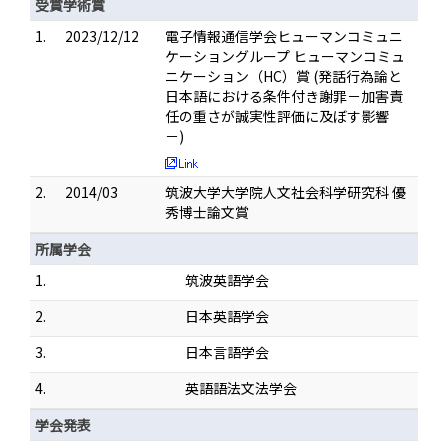
受賞学術賞
1.
2023/12/12
電子情報通信学会ヒューマンコミュニ
ケーショングループ ヒューマンコミュ
ニケーション（HC）賞 (発話行為論と
日本語における条件付き謝罪－加害責
任の重さが誠実性評価に及ぼす影響
－)
2.
2014/03
筑波大学大学院人文社会科学研究科 優
秀博士論文賞
所属学会
1.
筑波英語学会
2.
日本英語学会
3.
日本言語学会
4.
英語語法文法学会
学会発表