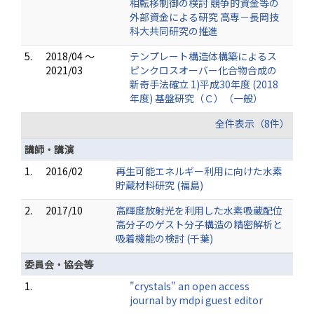
相転移制御の検討 競争的資金等の
外部資金による研究 高専－長岡技
科大共同研究の推進
5.
2018/04 ～
テンプレート構造体構築によるス
2021/03
ピンクロスオーバー化合物合成の
新奇手法確立 1)平成30年度 (2018
年度) 基盤研究（Ｃ）（一般）
全件表示（8件）
講師・講演
1.
2016/02
再生可能エネルギー利用に向けた水素
貯蔵材料研究 (福島)
2.
2017/10
高輝度放射光を利用した水素吸蔵配位
高分子のゲスト分子構造の精密解析と
吸着機能の検討 (千葉)
委員会・協会等
1.
"crystals" an open access
journal by mdpi guest editor