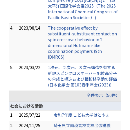
complex Fe(H2O)2[Au(CN)2]2」 (環
太平洋国際化学会議2025（The 2025
International Chemical Congress of
Pacific Basin Societies）)
4.
2023/08/14
The cooperative effect by
substituent-substituent contact on
spin crossover behavior in 2-
dimensional Hofmann-like
coordination polymers (9th
IDMRCS)
5.
2023/03/22
1次元、２次元、３次元構造を有する
新規スピンクロスオーバー配位高分子
の合成と構造および相転移挙動の評価
(日本化学会 第103春季年会(2023))
全件表示（50件）
社会における活動
1.
2025/07/22
令和7年度 こども大学はとやま
2.
2024/11/25
埼玉県立南稜高校高校出張講義