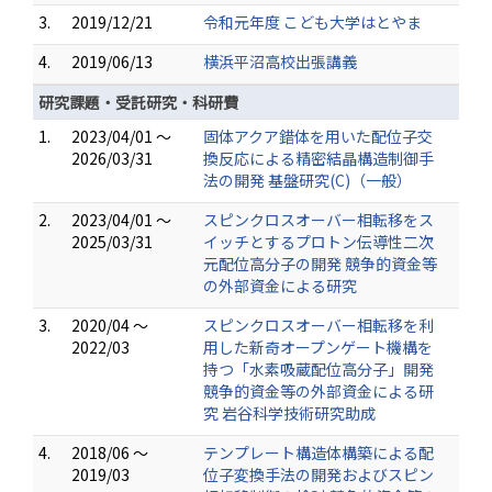
3.
2019/12/21
令和元年度 こども大学はとやま
4.
2019/06/13
横浜平沼高校出張講義
研究課題・受託研究・科研費
1.
2023/04/01 ～
固体アクア錯体を用いた配位子交
2026/03/31
換反応による精密結晶構造制御手
法の開発 基盤研究(C)（一般）
2.
2023/04/01 ～
スピンクロスオーバー相転移をス
2025/03/31
イッチとするプロトン伝導性二次
元配位高分子の開発 競争的資金等
の外部資金による研究
3.
2020/04 ～
スピンクロスオーバー相転移を利
2022/03
用した新奇オープンゲート機構を
持つ「水素吸蔵配位高分子」開発
競争的資金等の外部資金による研
究 岩谷科学技術研究助成
4.
2018/06 ～
テンプレート構造体構築による配
2019/03
位子変換手法の開発およびスピン