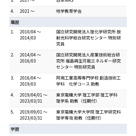
3.
2017 ～
日本MRS
4.
2021 ～
地学教育学会
職歴
1.
2010/04 ～
国立研究開発法人理化学研究所 放
2014/03
射光科学総合研究センター 特別研
究員
2.
2014/04 ～
国立研究開発法人産業技術総合研
2016/03
究所 福島再生可能エネルギー研究
センター 特別研究員
3.
2016/04 ～
阿南工業高等専門学校 創造技術工
2019/03
学科 化学コース 助教
4.
2019/04/01 ～
東京電機大学 理工学部 理工学科
2023/03/31
理学系 助教（任期付）
5.
2019/09/01 ～
東京電機大学大学院 理工学研究科
2023/03/31
理学専攻 助教（任期付）
学歴