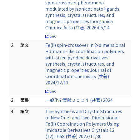
spin-crossover phenomena
modulated by isonicotinate ligands:
synthesis, crystal structures, and
magnetic properties Inorganica
Chimica Acta (共著) 2026/05/14
2.
論文
Fe(II) spin-crossover in 2-dimensional
Hofmann-like coordination polymers
with sized pyridine derivatives:
synthesis, crystal structures, and
magnetic properties Journal of
Coordination Chemistry (共著)
2024/12/11
3.
著書
一般化学実験２０２４ (共著) 2024
4.
論文
The Synthesis and Crystal Structures
of New One- and Two-Dimensional
Fe(II) Coordination Polymers Using
Imidazole Derivatives Crystals 13
(12),1658 (共著) 2023/11/30