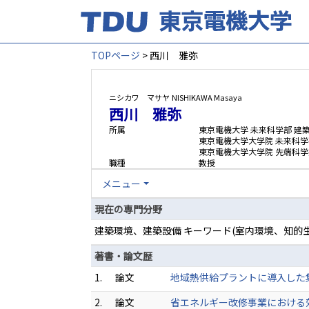
TOPページ
> 西川 雅弥
ニシカワ マサヤ
NISHIKAWA Masaya
西川 雅弥
所属
東京電機大学 未来科学部 建
東京電機大学大学院 未来科学
東京電機大学大学院 先端科学
職種
教授
メニュー
現在の専門分野
建築環境、建築設備 キーワード(室内環境、知的生
著書・論文歴
1.
論文
地域熱供給プラントに導入した集合型
2.
論文
省エネルギー改修事業における効果