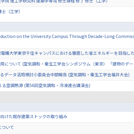
学院 理工学研究科 建築学専攻 修士課程 修了 修士（工学）
博士（工学）
eduction on the University Campus Through Decade-Long Commiss
東京電機大学東京千住キャンパスにおける徹底した省エネルギーを目指した
用について (空気調和・衛生工学会シンポジウム（東京） 「建物のデー
るデータ活用検討小委員会中間報告 (空気調和・衛生工学会福井大会)
える空調熱源 (第56回空気調和・冷凍連合講演会)
に向けた既存建築ストックの取り組み
について