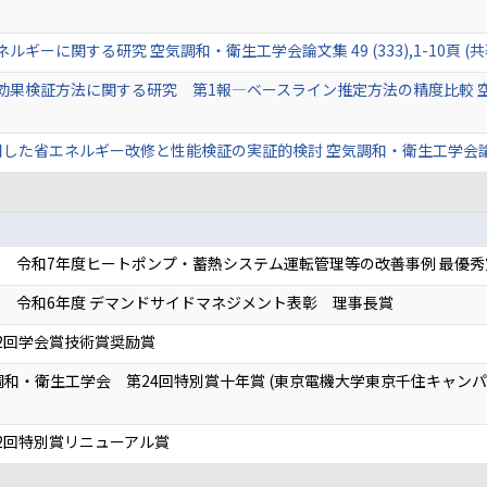
に関する研究 空気調和・衛生工学会論文集 49 (333),1-10頁 (共著) 
検証方法に関する研究 第1報—ベースライン推定方法の精度比較 空気調和・衛
た省エネルギー改修と性能検証の実証的検討 空気調和・衛生工学会論文集 93 (
 令和7年度ヒートポンプ・蓄熱システム運転管理等の改善事例 最優秀
 令和6年度 デマンドサイドマネジメント表彰 理事長賞
2回学会賞技術賞奨励賞
調和・衛生工学会 第24回特別賞十年賞 (東京電機大学東京千住キャン
2回特別賞リニューアル賞