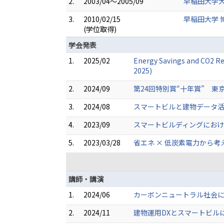
2.
2003/04～2005/09
早稲田大学大
3.
2010/02/15
早稲田大学 
(学位取得)
学会発表
1.
2025/02
Energy Savings and CO2 R
2025)
2.
2024/09
第24回特別賞“十年賞” 
3.
2024/08
スマートビルと建物データ活
4.
2023/09
スマートビルディングにおけ
5.
2023/03/28
省エネ × 低炭素電力から考
講師・講演
1.
2024/06
カーボンニュートラル社会
2.
2024/11
建物運用DXとスマートビル