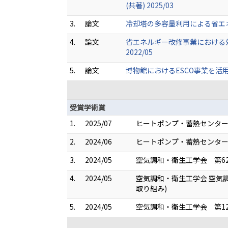
(共著) 2025/03
3.
論文
冷却塔の多容量利用による省エネルギー
4.
論文
省エネルギー改修事業における効果
2022/05
5.
論文
博物館におけるESCO事業を活用し
受賞学術賞
1.
2025/07
ヒートポンプ・蓄熱センター
2.
2024/06
ヒートポンプ・蓄熱センター
3.
2024/05
空気調和・衛生工学会 第6
4.
2024/05
空気調和・衛生工学会 空気
取り組み)
5.
2024/05
空気調和・衛生工学会 第1