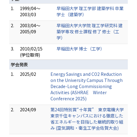
1.
1999/04～
早稲田大学 理工学部 建築学科 卒業
2003/03
学士（建築学）
2.
2003/04～
早稲田大学大学院 理工学研究科 建
2005/09
築学専攻 修士課程 修了 修士（工
学）
3.
2010/02/15
早稲田大学 博士（工学）
(学位取得)
学会発表
1.
2025/02
Energy Savings and CO2 Reduction
on the University Campus Through
Decade-Long Commissioning
Activities (ASHRAE Winter
Conference 2025)
2.
2024/09
第24回特別賞“十年賞” 東京電機大学
東京千住キャンパスにおける徹底した
省エネルギーを目指した継続的取り組
み (空気調和・衛生工学会佐賀大会)