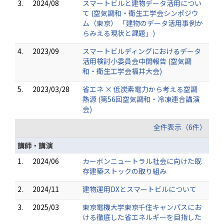
3.
2024/08
スマートビルと建物データ活用につい
て (空気調和・衛生工学会シンポジウ
ム（東京） 「建物のデータ活用事例か
らみえる現状と課題」)
4.
2023/09
スマートビルディングにおけるデータ
活用検討小委員会中間報告 (空気調
和・衛生工学会福井大会)
5.
2023/03/28
省エネ × 低炭素電力から考える空調
熱源 (第56回空気調和・冷凍連合講演
会)
全件表示（6件）
講師・講演
1.
2024/06
カーボンニュートラル社会に向けた既
存建築ストックの取り組み
2.
2024/11
建物運用DXとスマートビルについて
3.
2025/03
東京電機大学東京千住キャンパスにお
ける徹底した省エネルギーを目指した