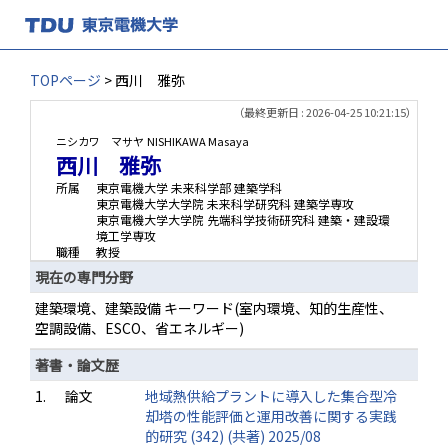
TOPページ
> 西川 雅弥
（最終更新日 : 2026-04-25 10:21:15）
ニシカワ マサヤ
NISHIKAWA Masaya
西川 雅弥
所属
東京電機大学 未来科学部 建築学科
東京電機大学大学院 未来科学研究科 建築学専攻
東京電機大学大学院 先端科学技術研究科 建築・建設環
境工学専攻
職種
教授
現在の専門分野
建築環境、建築設備 キーワード(室内環境、知的生産性、
空調設備、ESCO、省エネルギー)
著書・論文歴
1.
論文
地域熱供給プラントに導入した集合型冷
却塔の性能評価と運用改善に関する実践
的研究 (342) (共著) 2025/08