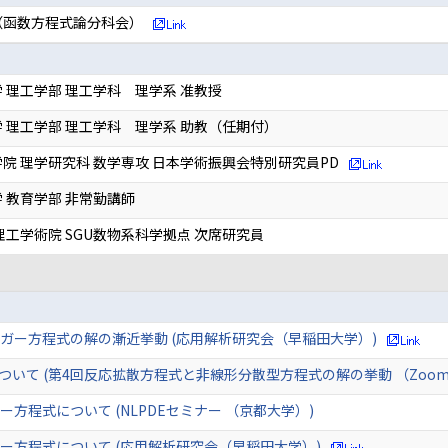
（函数方程式論分科会）
 理工学部 理工学科 理学系 准教授
 理工学部 理工学科 理学系 助教（任期付）
院 理学研究科 数学専攻 日本学術振興会特別研究員PD
 教育学部 非常勤講師
理工学術院 SGU数物系科学拠点 次席研究員
ガー方程式の解の漸近挙動 (応用解析研究会（早稲田大学）)
ついて (第4回反応拡散方程式と非線形分散型方程式の解の挙動 （Zoom
方程式について (NLPDEセミナー （京都大学）)
ー方程式について (応用解析研究会（早稲田大学）)