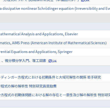
f a dissipative nonlinear Schrödinger equation (Irreversibility 
athematical Analysis and Applications, Elsevier
atics, AIMS Press (American Institute of Mathematical Sciences)
erential Equations and Applications, Springer
）、微分積分学入門、理工図書
レディンガー方程式における初期条件と大域可解性の関係 若手研究
方程式の解の解析性 特別研究員奨励費
分方程式の初期値問題における解の存在と一意性及び解の解析性 特別研