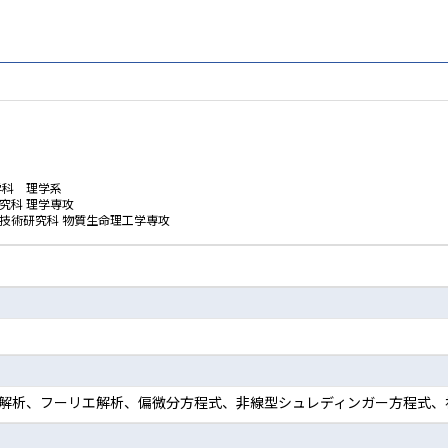
学科 理学系
究科 理学専攻
技術研究科 物質生命理工学専攻
、実解析、フーリエ解析、偏微分方程式、非線型シュレディンガー方程式、