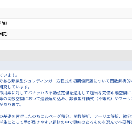
学院）
学院）
ています。
である非線型シュレディンガー方程式の初期値問題について関数解析的
研究しています。
作用素に対してバナッハの不動点定理を適用して適当な完備距離空間に
等の関数空間において連続埋め込み、非線型評価式（不等式）やフーリ
があります。
の基礎を習得したのちにルベーグ積分、関数解析、フーリエ解析、微分
学生にとって手が届きやすい題材の中で興味のあるものを選んで卒研等