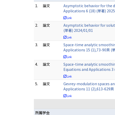
1.
論文
Asymptotic behavior for the d
Applications 6 (18) (単著) 202
2.
論文
Asymptotic behavior for solut
(単著) 2024/01/01
3.
論文
Space-time analytic smoothing
Applications 15 (1),73-90頁 (
4.
論文
Space-time analytic smoothing
Equations and Applications 3
5.
論文
Gevrey-modulation spaces and
Applications 11 (2),613-629頁
所属学会