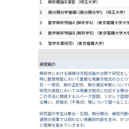
1.
解析概論B演習 （埼玉大学）
2.
微分積分学基礎I (微分積分学I) （埼玉大学）
3.
数学解析特論A (解析学A) （東京電機大学大
4.
数学解析特論B (解析学B) （東京電機大学大
5.
理学卒業研究I （東京電機大学）
研究紹介
解析学における偏微分方程式論の分野で研究をし
特に数理物理において重要な発展方程式のひとつ
在・一意性、解の正則性、解の漸近挙動について
研究の過程においては発展方程式に対応する積分
この手法に関連するルベーグ空間、ソボレフ空間
る舞い、評価式（不等式）等について調べること
研究室の学生は集合・位相、微分積分、線型代数
通常の授業では扱わない発展的内容を含み、かつ
と理解を進めていきます。