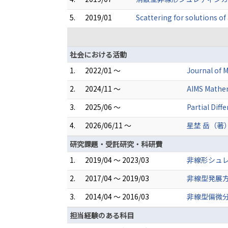
5.
2019/01
Scattering for solutions o
社会における活動
1.
2022/01 ～
Journal of M
2.
2024/11 ～
AIMS Mathem
3.
2025/06 ～
Partial Diff
4.
2026/06/11 ～
星埜 岳（著
研究課題・受託研究・科研費
1.
2019/04 ～ 2023/03
非線形シュ
2.
2017/04 ～ 2019/03
非線型発展
3.
2014/04 ～ 2016/03
非線型偏微
担当経験のある科目