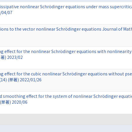
issipative nonlinear Schrödinger equations under mass supercritical
5/04/07
ions to the vector nonlinear Schrödinger equations Journal of Mat
 effect for the nonlinear Schrödinger equations with nonlinearity 
単著) 2023/02
 effect for the cubic nonlinear Schrödinger equations without pse
 (14) (単著) 2022/01/26
 smoothing effect for the system of nonlinear Schrödinger equatio
 (単著) 2020/06