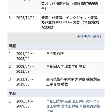
置および補正方法 （特許第5795955
号）
5.
2023/12/11
液滴生成装置、インクジェット装置、
及び薬液デリバリー装置 （特願2023-
208898）
全件表示（6件）
職歴
1.
2001/04 ～
日立製作所
2003/09
2.
2008/04 ～
早稲田大学 理工学術院 助手
2011/03
3.
2011/10 ～
長岡技術科学大学 大学院 機械創造
2019/03
工学専攻 助教
学歴
1.
2006/04～
早稲田大学 先進理工学研究科 ナノ
2009/03
理工学専攻 博士課程 単位取得満期
退学