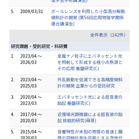
理学会学術講演会)
5.
2009/03/31
ボールレンズを利用した小型高分解能
傾斜計の開発 (第56回応用物理学関係
連合講演会)
全件表示（142件）
研究課題・受託研究・科研費
1.
2023/04 ～
金属ナノ粒子にエバネッセント光
2026/03
を照射して形成する極小点熱源と
その応用 基盤研究(C)
2.
2023/04 ～
外乱振動を低減できる高精度傾斜
2025/03
計の開発 企業からの受託研究
3.
2020/04 ～
エバネッセント光による超音波の
2023/03
励起 基盤研究(C)
4.
2017/04 ～
近接場光顕微鏡による超音波の励
2020/03
起 挑戦的研究(萌芽)
5.
2015/04 ～
音響特性が未知の物質の音速と膜
2020/03
厚の同時計測を可能とする次世代