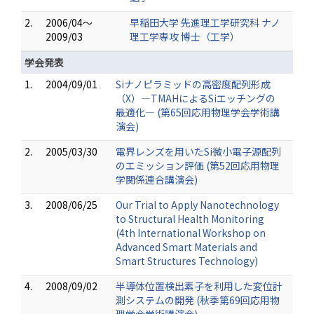
2.
2006/04～
早稲田大学 先進理工学研究科 ナノ
2009/03
理工学専攻 博士（工学）
学会発表
1.
2004/09/01
Siナノピラミッドの高密度配列形成
（X）—TMAHによるSiエッチングの
最適化— (第65回応用物理学会学術講
演会)
2.
2005/03/30
電界レンズを用いたSi微小電子源配列
のエミッション評価 (第52回応用物理
学関係連合講演会)
3.
2008/06/25
Our Trial to Apply Nanotechnology
to Structural Health Monitoring
(4th International Workshop on
Advanced Smart Materials and
Smart Structures Technology)
4.
2008/09/02
半導体位置検出素子を利用した変位計
測システムの開発 (秋季第69回応用物