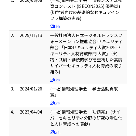
1.
2026/03/08
(一社)情報処理学会 「情報システム教
育コンテスト (ISECON2025) 優秀賞」
(初学者向けの基礎的なセキュアイン
フラ構築の実践)
2.
2025/11/13
一般社団法人日本デジタルトランスフ
ォーメーション推進協会 セキュリティ
部会 「日本セキュリティ大賞2025 セ
キュリティ人材育成部門 大賞」 (実
践・共創・継続的学びを重視した高度
サイバーセキュリティ人材育成の取り
組み)
3.
2024/01/26
(一社)情報処理学会 「学会活動貢献
賞」
4.
2023/04/04
(一社)情報処理学会 「功績賞」 (サイ
バーセキュリティ分野の研究の活性化
と人材育成への貢献)