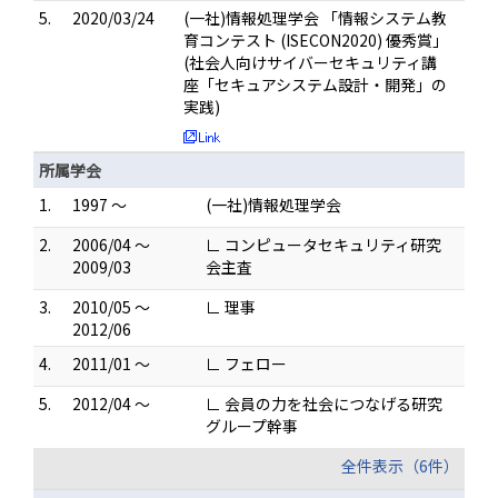
5.
2020/03/24
(一社)情報処理学会 「情報システム教
育コンテスト (ISECON2020) 優秀賞」
(社会人向けサイバーセキュリティ講
座「セキュアシステム設計・開発」の
実践)
所属学会
1.
1997 ～
(一社)情報処理学会
2.
2006/04 ～
∟ コンピュータセキュリティ研究
2009/03
会主査
3.
2010/05 ～
∟ 理事
2012/06
4.
2011/01 ～
∟ フェロー
5.
2012/04 ～
∟ 会員の力を社会につなげる研究
グループ幹事
全件表示（6件）