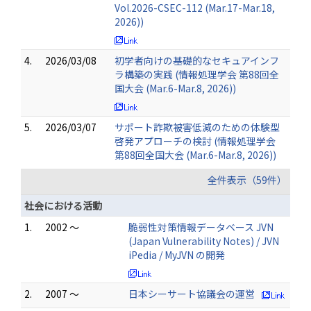
Vol.2026-CSEC-112 (Mar.17-Mar.18,
2026))
4.
2026/03/08
初学者向けの基礎的なセキュアインフ
ラ構築の実践 (情報処理学会 第88回全
国大会 (Mar.6-Mar.8, 2026))
5.
2026/03/07
サポート詐欺被害低減のための体験型
啓発アプローチの検討 (情報処理学会
第88回全国大会 (Mar.6-Mar.8, 2026))
全件表示（59件）
社会における活動
1.
2002 ～
脆弱性対策情報データベース JVN
(Japan Vulnerability Notes) / JVN
iPedia / MyJVN の開発
2.
2007 ～
日本シーサート協議会の運営