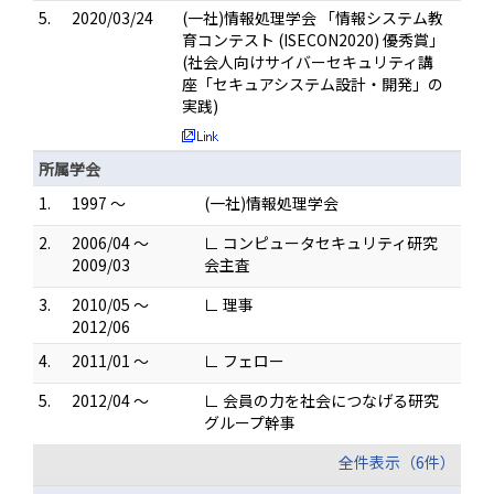
5.
2020/03/24
(一社)情報処理学会 「情報システム教
育コンテスト (ISECON2020) 優秀賞」
(社会人向けサイバーセキュリティ講
座「セキュアシステム設計・開発」の
実践)
所属学会
1.
1997 ～
(一社)情報処理学会
2.
2006/04 ～
∟ コンピュータセキュリティ研究
2009/03
会主査
3.
2010/05 ～
∟ 理事
2012/06
4.
2011/01 ～
∟ フェロー
5.
2012/04 ～
∟ 会員の力を社会につなげる研究
グループ幹事
全件表示（6件）