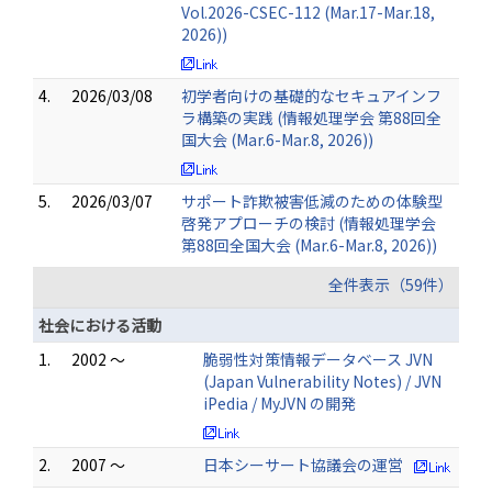
Vol.2026-CSEC-112 (Mar.17-Mar.18,
2026))
4.
2026/03/08
初学者向けの基礎的なセキュアインフ
ラ構築の実践 (情報処理学会 第88回全
国大会 (Mar.6-Mar.8, 2026))
5.
2026/03/07
サポート詐欺被害低減のための体験型
啓発アプローチの検討 (情報処理学会
第88回全国大会 (Mar.6-Mar.8, 2026))
全件表示（59件）
社会における活動
1.
2002 ～
脆弱性対策情報データベース JVN
(Japan Vulnerability Notes) / JVN
iPedia / MyJVN の開発
2.
2007 ～
日本シーサート協議会の運営