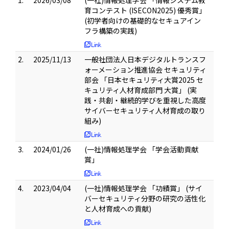
1.
2026/03/08
(一社)情報処理学会 「情報システム教
育コンテスト (ISECON2025) 優秀賞」
(初学者向けの基礎的なセキュアイン
フラ構築の実践)
2.
2025/11/13
一般社団法人日本デジタルトランスフ
ォーメーション推進協会 セキュリティ
部会 「日本セキュリティ大賞2025 セ
キュリティ人材育成部門 大賞」 (実
践・共創・継続的学びを重視した高度
サイバーセキュリティ人材育成の取り
組み)
3.
2024/01/26
(一社)情報処理学会 「学会活動貢献
賞」
4.
2023/04/04
(一社)情報処理学会 「功績賞」 (サイ
バーセキュリティ分野の研究の活性化
と人材育成への貢献)