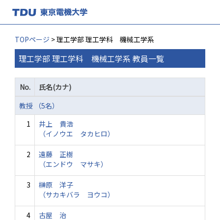
TOPページ
> 理工学部 理工学科 機械工学系
理工学部 理工学科 機械工学系 教員一覧
No.
氏名(カナ)
教授 （5名）
1
井上 貴浩
（イノウエ タカヒロ）
2
遠藤 正樹
（エンドウ マサキ）
3
榊原 洋子
（サカキバラ ヨウコ）
4
古屋 治