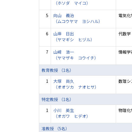
（ホソダ マイコ）
5
向山 義治
電気化
（ムコウヤマ ヨシハル）
6
山岸 日出
代数学
（ヤマギシ ヒヅル）
7
山﨑 浩一
情報学
（ヤマザキ コウイチ）
教育教授 （1名）
1
大塚 尚久
数理シ
（オオツカ ナオヒサ）
特定教授 （1名）
1
小川 英生
物理化
（オガワ ヒデオ）
准教授 （5名）