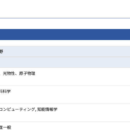
野
、光物性、原子物理
料科学
コンピューティング, 知能情報学
理一般