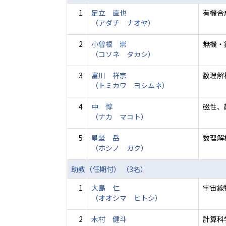
1
足立 直也
有機合
（アダチ ナオヤ）
2
小曽根 崇
無機・
（コソネ タカシ）
3
富川 祥宗
数理解
（トミカワ ヨシムネ）
4
中 惇
磁性、
（ナカ マコト）
5
星埜 岳
数理解
（ホシノ ガク）
助教（任期付） （3名）
1
大島 仁
宇宙線
（オオシマ ヒトシ）
2
木村 健斗
計算科