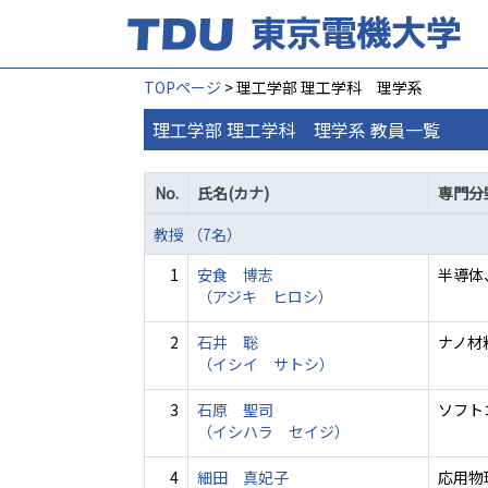
TOPページ
> 理工学部 理工学科 理学系
理工学部 理工学科 理学系 教員一覧
No.
氏名(カナ)
専門分
教授 （7名）
1
安食 博志
半導体
（アジキ ヒロシ）
2
石井 聡
ナノ材
（イシイ サトシ）
3
石原 聖司
ソフト
（イシハラ セイジ）
4
細田 真妃子
応用物