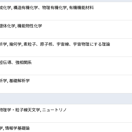
成化学, 構造有機化学、物理有機化学, 有機機能材料
錯体化学, 機能物性化学
析学, 幾何学, 素粒子、原子核、宇宙線、宇宙物理にする理論
超伝導、強相関系
析学, 基礎解析学
物理学・粒子線天文学, ニュートリノ
学, 情報学基礎論