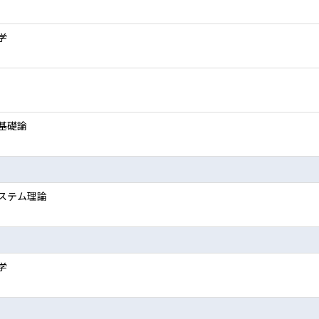
学
基礎論
ステム理論
学