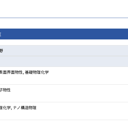
覧
野
表面界面物性, 基礎物理化学
子物性
理化学, ナノ構造物理