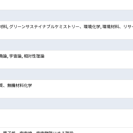
材料, グリーンサステイナブルケミストリー、環境化学, 環境材料、リサ
典論, 宇宙論, 相対性理論
質、無機材料化学