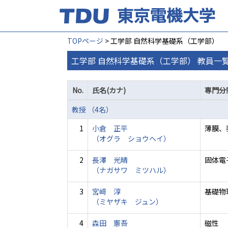
TOPページ
> 工学部 自然科学基礎系（工学部）
工学部 自然科学基礎系（工学部） 教員一
No.
氏名(カナ)
専門分
教授 （4名）
1
小倉 正平
薄膜、
（オグラ ショウヘイ）
2
長澤 光晴
固体電
（ナガサワ ミツハル）
3
宮﨑 淳
基礎物
（ミヤザキ ジュン）
4
森田 憲吾
磁性