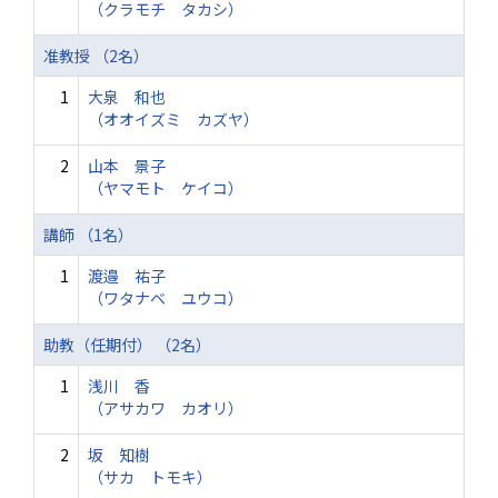
（クラモチ タカシ）
准教授 （2名）
1
大泉 和也
（オオイズミ カズヤ）
2
山本 景子
（ヤマモト ケイコ）
講師 （1名）
1
渡邉 祐子
（ワタナベ ユウコ）
助教（任期付） （2名）
1
浅川 香
（アサカワ カオリ）
2
坂 知樹
（サカ トモキ）