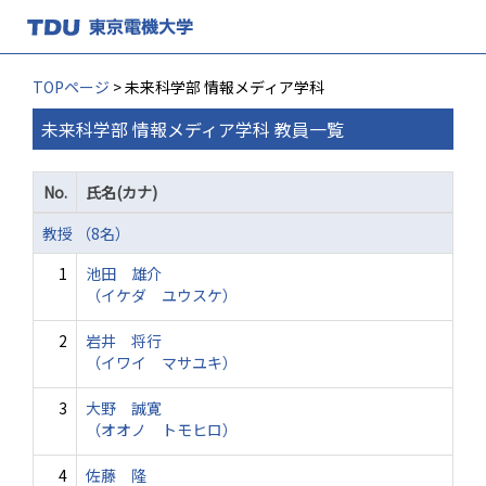
TOPページ
> 未来科学部 情報メディア学科
未来科学部 情報メディア学科 教員一覧
No.
氏名(カナ)
教授 （8名）
1
池田 雄介
（イケダ ユウスケ）
2
岩井 将行
（イワイ マサユキ）
3
大野 誠寛
（オオノ トモヒロ）
4
佐藤 隆