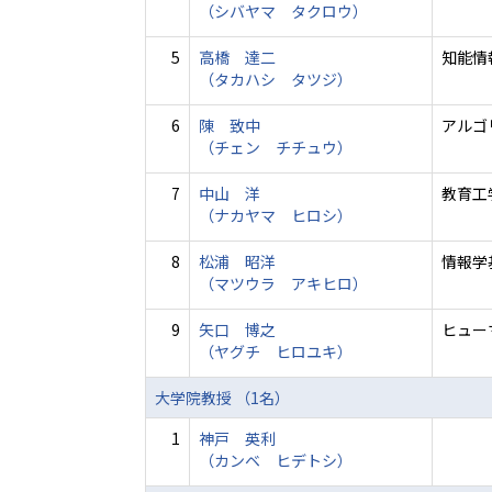
（シバヤマ タクロウ）
5
高橋 達二
知能情
（タカハシ タツジ）
6
陳 致中
アルゴ
（チェン チチュウ）
7
中山 洋
教育工
（ナカヤマ ヒロシ）
8
松浦 昭洋
情報学
（マツウラ アキヒロ）
9
矢口 博之
ヒュー
（ヤグチ ヒロユキ）
大学院教授 （1名）
1
神戸 英利
（カンベ ヒデトシ）