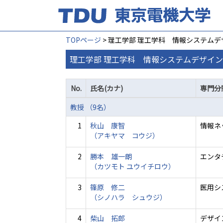
TOPページ
> 理工学部 理工学科 情報システム
理工学部 理工学科 情報システムデザイン
No.
氏名(カナ)
専門分
教授 （9名）
1
秋山 康智
情報ネ
（アキヤマ コウジ）
2
勝本 雄一朗
エンタ
（カツモト ユウイチロウ）
3
篠原 修二
医用シ
（シノハラ シュウジ）
4
柴山 拓郎
デザイ