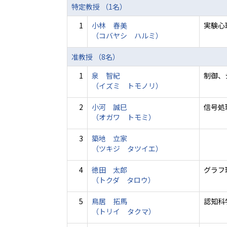
特定教授 （1名）
1
小林 春美
実験心理
（コバヤシ ハルミ）
准教授 （8名）
1
泉 智紀
制御、
（イズミ トモノリ）
2
小河 誠巳
信号処
（オガワ トモミ）
3
築地 立家
（ツキジ タツイエ）
4
徳田 太郎
グラフ
（トクダ タロウ）
5
鳥居 拓馬
認知科
（トリイ タクマ）