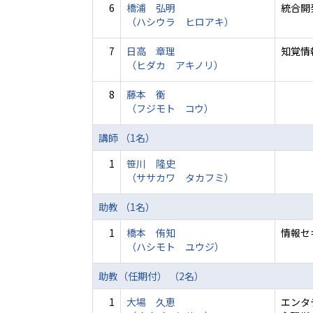
6
橋浦 弘明
統合開発
（ハシウラ ヒロアキ）
7
日高 章理
知覚情
（ヒダカ アキノリ）
8
藤本 衡
（フジモト コウ）
講師 （1名）
1
笹川 隆史
（ササカワ タカフミ）
助教 （1名）
1
橋本 侑知
情報セ
（ハシモト ユウジ）
助教（任期付） （2名）
1
大場 久恵
エンタ