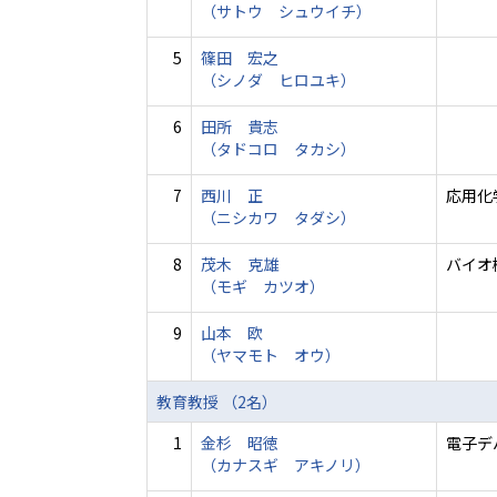
（サトウ シュウイチ）
5
篠田 宏之
（シノダ ヒロユキ）
6
田所 貴志
（タドコロ タカシ）
7
西川 正
応用化
（ニシカワ タダシ）
8
茂木 克雄
バイオ
（モギ カツオ）
9
山本 欧
（ヤマモト オウ）
教育教授 （2名）
1
金杉 昭徳
電子デ
（カナスギ アキノリ）