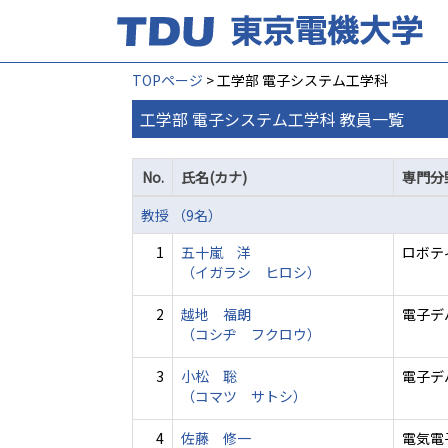
TOPページ
> 工学部 電子システム工学科
工学部 電子システム工学科 教員一覧
No.
氏名(カナ)
専門分
教授 （9名）
1
五十嵐 洋
ロボテ
（イガラシ ヒロシ）
2
越地 福朗
電子デ
（コシヂ フクロウ）
3
小松 聡
電子デ
（コマツ サトシ）
4
佐藤 修一
電気電