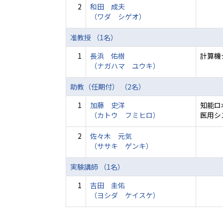
2
和田 成夫
（ワダ シゲオ）
准教授 （1名）
1
長浜 佑樹
計算機
（ナガハマ ユウキ）
助教（任期付） （2名）
1
加藤 史洋
知能ロ
（カトウ フミヒロ）
医用シ
2
佐々木 元気
（ササキ ゲンキ）
実験講師 （1名）
1
吉田 圭佑
（ヨシダ ケイスケ）