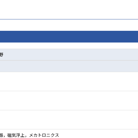
野
器，磁気浮上，メカトロニクス