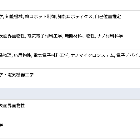
学, 知能機械, 群ロボット制御, 知能ロボティクス, 自己位置推定
表面界面物性, 電気電子材料工学, 無機材料、物性, ナノ材料科学
造物理, 応用物性, 電気電子材料工学, ナノマイクロシステム, 電子デバ
学・電気機器工学
表面界面物性
学