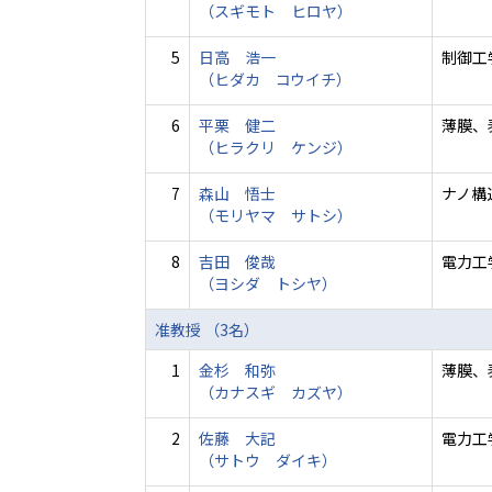
（スギモト ヒロヤ）
5
日高 浩一
制御工
（ヒダカ コウイチ）
6
平栗 健二
薄膜、
（ヒラクリ ケンジ）
7
森山 悟士
ナノ構
（モリヤマ サトシ）
8
吉田 俊哉
電力工
（ヨシダ トシヤ）
准教授 （3名）
1
金杉 和弥
薄膜、
（カナスギ カズヤ）
2
佐藤 大記
電力工
（サトウ ダイキ）