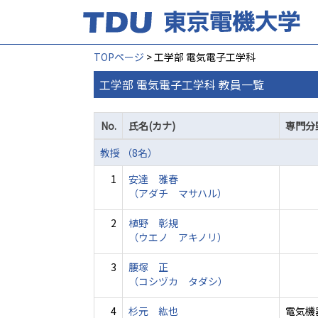
TOPページ
> 工学部 電気電子工学科
工学部 電気電子工学科 教員一覧
No.
氏名(カナ)
専門分
教授 （8名）
1
安達 雅春
（アダチ マサハル）
2
植野 彰規
（ウエノ アキノリ）
3
腰塚 正
（コシヅカ タダシ）
4
杉元 紘也
電気機