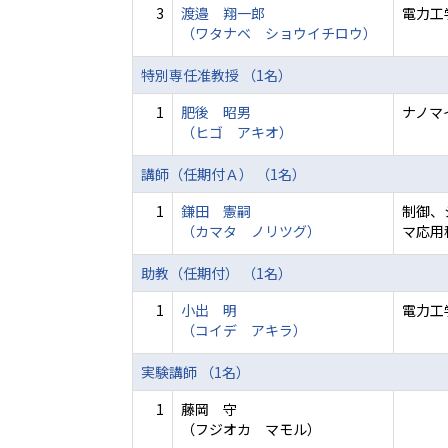
3
渡邉 翔一郎
電力工
（ワタナベ ショウイチロウ）
特別専任准教授 （1名）
1
肥後 昭男
ナノマ
（ヒゴ アキオ）
講師（任期付Ａ） （1名）
1
鎌田 憲嗣
制御、
（カマタ ノリツグ）
マ応用
助教（任期付） （1名）
1
小出 明
電力工
（コイデ アキラ）
実験講師 （1名）
1
藤岡 守
（フジオカ マモル）