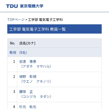
TOPページ
> 工学部 電気電子工学科
工学部 電気電子工学科 教員一覧
No.
氏名(カナ)
教授 （8名）
1
安達 雅春
（アダチ マサハル）
2
植野 彰規
（ウエノ アキノリ）
3
腰塚 正
（コシヅカ タダシ）
4
杉元 紘也