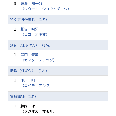
3
渡邉 翔一郎
（ワタナベ ショウイチロウ）
特別専任准教授 （1名）
1
肥後 昭男
（ヒゴ アキオ）
講師（任期付Ａ） （1名）
1
鎌田 憲嗣
（カマタ ノリツグ）
助教（任期付） （1名）
1
小出 明
（コイデ アキラ）
実験講師 （1名）
1
藤岡 守
（フジオカ マモル）