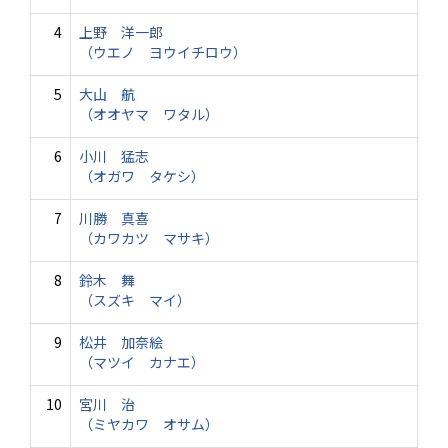
4
上野 洋一郎
（ウエノ ヨウイチロウ）
5
大山 航
（オオヤマ ワタル）
6
小川 猛志
（オガワ タケシ）
7
川勝 真喜
（カワカツ マサキ）
8
鈴木 舞
（スズキ マイ）
9
松井 加奈絵
（マツイ カナエ）
10
宮川 治
（ミヤカワ オサム）