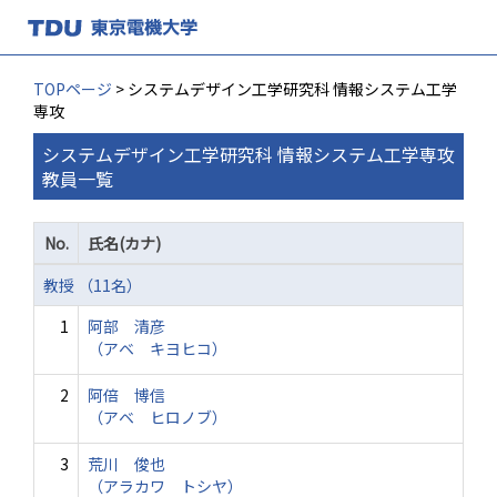
TOPページ
> システムデザイン工学研究科 情報システム工学
専攻
システムデザイン工学研究科 情報システム工学専攻
教員一覧
No.
氏名(カナ)
教授 （11名）
1
阿部 清彦
（アベ キヨヒコ）
2
阿倍 博信
（アベ ヒロノブ）
3
荒川 俊也
（アラカワ トシヤ）