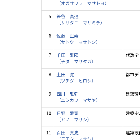
（オガサワラ マサトヨ）
5
笹谷 真通
（ササタニ マサミチ）
6
佐藤 正寿
（サトウ マサトシ）
7
千田 雅隆
代数学
（チダ マサタカ）
8
土田 寛
都市デ
（ツチダ ヒロシ）
9
西川 雅弥
建築環
（ニシカワ マサヤ）
10
日野 雅司
建築史
（ヒノ マサシ）
11
百田 真史
建築設
（モモタ マサシ）