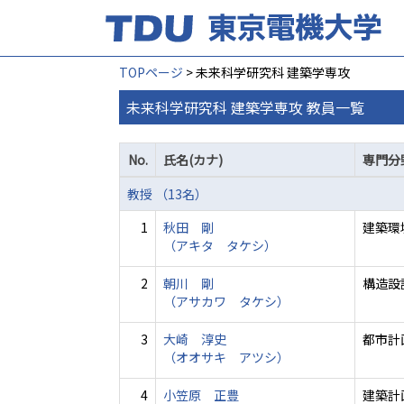
TOPページ
> 未来科学研究科 建築学専攻
未来科学研究科 建築学専攻 教員一覧
No.
氏名(カナ)
専門分
教授 （13名）
1
秋田 剛
建築環
（アキタ タケシ）
2
朝川 剛
構造設
（アサカワ タケシ）
3
大崎 淳史
都市計
（オオサキ アツシ）
4
小笠原 正豊
建築計