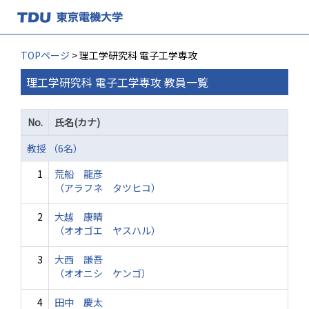
TOPページ
> 理工学研究科 電子工学専攻
理工学研究科 電子工学専攻 教員一覧
No.
氏名(カナ)
教授 （6名）
1
荒船 龍彦
（アラフネ タツヒコ）
2
大越 康晴
（オオゴエ ヤスハル）
3
大西 謙吾
（オオニシ ケンゴ）
4
田中 慶太