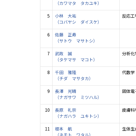
（カワマタ タカユキ）
5
小林 大祐
反応工
（コバヤシ ダイスケ）
6
佐藤 正寿
（サトウ マサトシ）
7
武政 誠
分析化学
（タケマサ マコト）
8
千田 雅隆
代数学
（チダ マサタカ）
9
長澤 光晴
固体電
（ナガサワ ミツハル）
10
長原 礼宗
皮膚科
（ナガハラ ユキトシ）
11
根本 航
生体生
（ネモト ワタル）