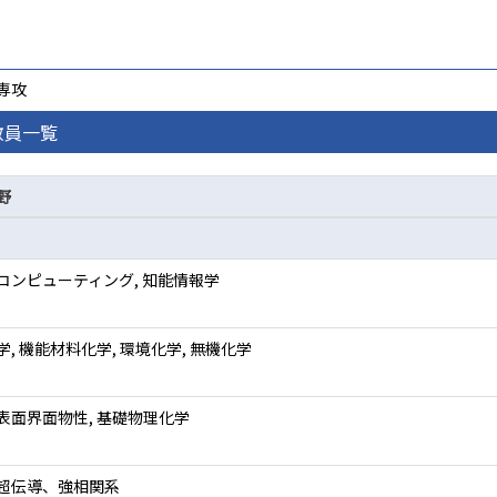
専攻
教員一覧
野
コンピューティング, 知能情報学
, 機能材料化学, 環境化学, 無機化学
表面界面物性, 基礎物理化学
超伝導、強相関系