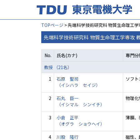
TOPページ
> 先端科学技術研究科 物質生命理工学
先端科学技術研究科 物質生命理工学専攻 
No.
氏名(カナ)
専門分
教授 （21名）
1
石原 聖司
ソフト
（イシハラ セイジ）
2
石丸 臣一
物理化学
（イシマル シンイチ）
3
小倉 正平
薄膜、
（オグラ ショウヘイ）
4
川股 隆行
磁性、