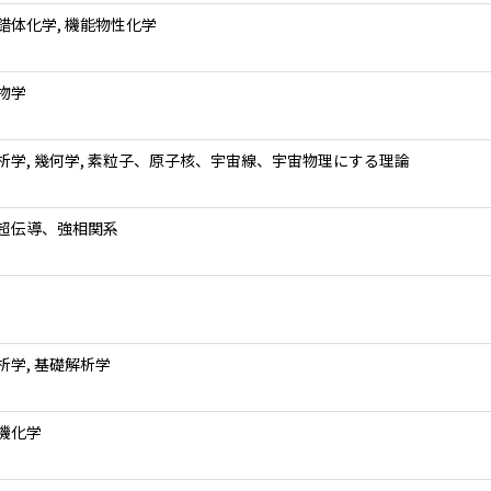
錯体化学, 機能物性化学
物学
析学, 幾何学, 素粒子、原子核、宇宙線、宇宙物理にする理論
超伝導、強相関系
析学, 基礎解析学
機化学