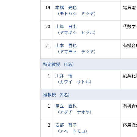
19
本橋 光也
電気電
（モトハシ ミツヤ）
20
山岸 日出
代数学
（ヤマギシ ヒヅル）
21
山本 哲也
有機合
（ヤマモト テツヤ）
特定教授 （1名）
1
川井 悟
創薬化
（カワイ サトル）
准教授 （9名）
1
足立 直也
有機合
（アダチ ナオヤ）
2
安部 智子
応用微
（アベ トモコ）