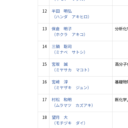
12
半田 明弘
（ハンダ アキヒロ）
13
保倉 明子
分析化
（ホクラ アキコ）
14
三鍋 聡司
（ミナベ サトシ）
15
宮坂 誠
高分子
（ミヤサカ マコト）
16
宮﨑 淳
基礎物
（ミヤザキ ジュン）
17
村松 和明
医化学,
（ムラマツ カズアキ）
18
望月 大
（モチヅキ ダイ）