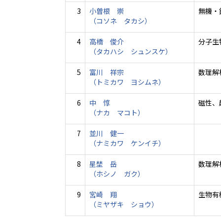
3
小曽根 崇
無機・
（コソネ タカシ）
4
高橋 俊介
分子生
（タカハシ シュンスケ）
5
富川 祥宗
数理解
（トミカワ ヨシムネ）
6
中 惇
磁性、
（ナカ マコト）
7
並川 健一
（ナミカワ ケンイチ）
8
星埜 岳
数理解
（ホシノ ガク）
9
宮崎 翔
生物有
（ミヤザキ ショウ）