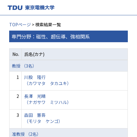
TOPページ
> 検索結果一覧
専門分野：磁性、超伝導、強相関系
No.
氏名(カナ)
教授 （3名）
1
川股 隆行
（カワマタ タカユキ）
2
長澤 光晴
（ナガサワ ミツハル）
3
森田 憲吾
（モリタ ケンゴ）
准教授 （2名）