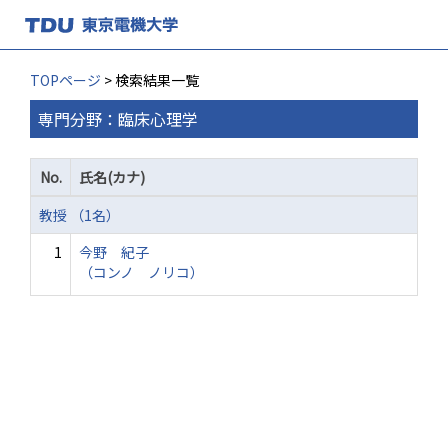
TOPページ
> 検索結果一覧
専門分野：臨床心理学
No.
氏名(カナ)
教授 （1名）
1
今野 紀子
（コンノ ノリコ）