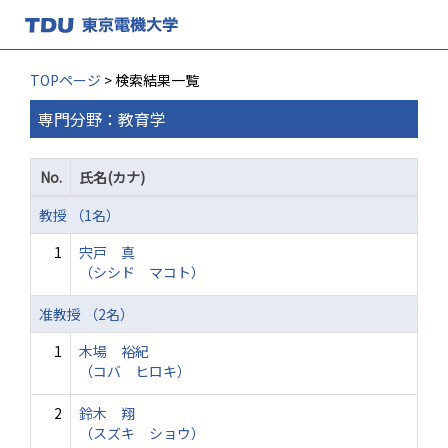
TOPページ
> 検索結果一覧
専門分野：教育学
No.
氏名(カナ)
教授 （1名）
1
宍戸 真
（シシド マコト）
准教授 （2名）
1
木場 裕紀
（コバ ヒロキ）
2
鈴木 翔
（スズキ ショウ）