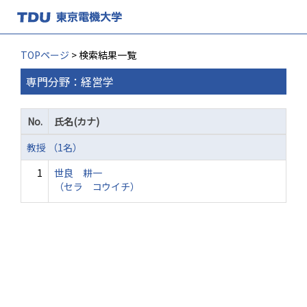
TOPページ
> 検索結果一覧
専門分野：経営学
No.
氏名(カナ)
教授 （1名）
1
世良 耕一
（セラ コウイチ）