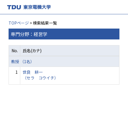
TOPページ
> 検索結果一覧
専門分野：経営学
No.
氏名(カナ)
教授 （1名）
1
世良 耕一
（セラ コウイチ）