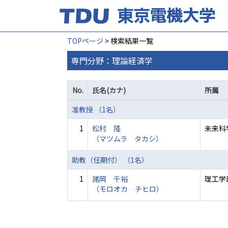
TOPページ
> 検索結果一覧
専門分野：理論経済学
No.
氏名(カナ)
所属
准教授 （1名）
1
松村 隆
未来科
（マツムラ タカシ）
助教（任期付） （1名）
1
諸岡 千裕
理工学
（モロオカ チヒロ）